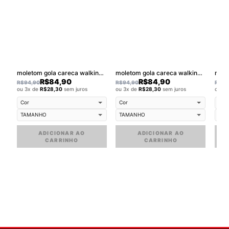
moletom gola careca walkind smilie star
moletom gola careca walkind smilie melt - Copia
R$
84,90
R$
84,90
R$
94,90
R$
94,90
R$
94
ou 3x de
R$
28,30
sem juros
ou 3x de
R$
28,30
sem juros
ou 3
ADICIONAR AO
ADICIONAR AO
CARRINHO
CARRINHO