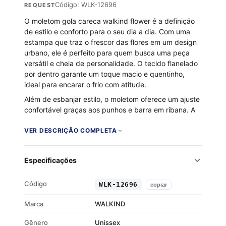
Código: WLK-12696
REQUEST
O moletom gola careca walkind flower é a definição
de estilo e conforto para o seu dia a dia. Com uma
estampa que traz o frescor das flores em um design
urbano, ele é perfeito para quem busca uma peça
versátil e cheia de personalidade. O tecido flanelado
por dentro garante um toque macio e quentinho,
ideal para encarar o frio com atitude.
Além de esbanjar estilo, o moletom oferece um ajuste
confortável graças aos punhos e barra em ribana. A
combinação de algodão e poliéster proporciona
durabilidade e conforto, tornando-o um item
VER DESCRIÇÃO COMPLETA
indispensável no seu guarda-roupa. Mostre seu lado
mais autêntico com o moletom walkind flower.
Especificações
Tecido 50% algodão e 50% poliéster
Flanelado por dentro
Código
WLK-12696
copiar
Gola careca
Punhos e barra em ribana
Marca
WALKIND
Gênero
Unissex