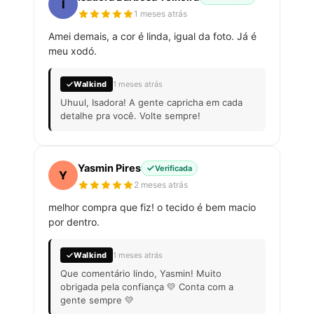
I
1 meses atrás
Amei demais, a cor é linda, igual da foto. Já é
meu xodó.
Walkind
1 meses atrás
Uhuul, Isadora! A gente capricha em cada
detalhe pra você. Volte sempre!
Yasmin Pires
Verificada
Y
2 meses atrás
melhor compra que fiz! o tecido é bem macio
por dentro.
Walkind
1 meses atrás
Que comentário lindo, Yasmin! Muito
obrigada pela confiança 💛 Conta com a
gente sempre 💛