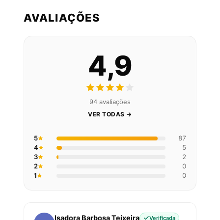
AVALIAÇÕES
4,9
94 avaliações
VER TODAS →
5
87
4
5
3
2
2
0
1
0
Isadora Barbosa Teixeira
Verificada