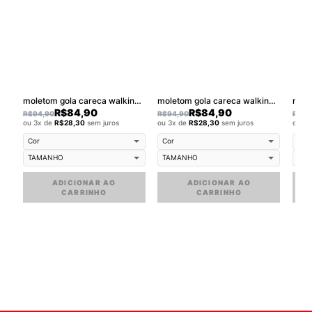
moletom gola careca walkind skateboarder
moletom gola careca walkind smilie melt small
R$
84,90
R$
84,90
R$
94,90
R$
94,90
R$
94
ou 3x de
R$
28,30
sem juros
ou 3x de
R$
28,30
sem juros
ou 3
ADICIONAR AO
ADICIONAR AO
CARRINHO
CARRINHO