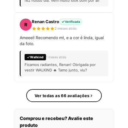
fez nosso dia. Vem muito look bom por aí!
Renan Castro
Verificada
R
2 meses atrás
Ameeei! Recomendo mt, e a cor é linda, igual
da foto.
Walkind
1 meses atrás
Ficamos radiantes, Renan! Obrigada por
vestir WALKIND 🔥 Tamo junto, viu?
Ver todas as 66 avaliações
Comprou e recebeu? Avalie este
produto