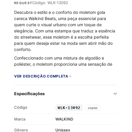
Código: WLK-13092
REQUEST
Descubra o estilo e o conforto do moletom gola
careca Walkind Beats, uma peça essencial para
quem curte o visual urbano com um toque de
elegância. Com uma estampa que traduz a essência
do streetwear, esse moletom é a escolha perfeita
para quem deseja estar na moda sem abrir mão do
conforto.
Confeccionado com uma mistura de algodão e
poliéster, o moletom proporciona uma sensação de
aconchego graças ao seu interior flanelado. A gola
careca, junto aos punhos e barra em ribana, garante
VER DESCRIÇÃO COMPLETA
um ajuste perfeito e um visual moderno. Ideal para
qualquer ocasião, do rolê com os amigos a um
Especificações
passeio casual pela cidade.
Tecido 50% algodão e 50% poliéster
Código
WLK-13092
copiar
Interior flanelado para maior conforto
Gola careca estilosa
Marca
WALKIND
Punhos e barra em ribana
Gênero
Unissex