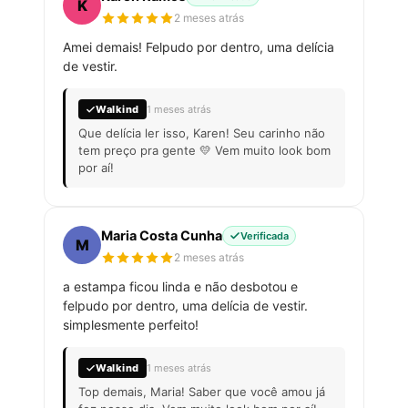
K
2 meses atrás
Amei demais! Felpudo por dentro, uma delícia
de vestir.
Walkind
1 meses atrás
Que delícia ler isso, Karen! Seu carinho não
tem preço pra gente 💛 Vem muito look bom
por aí!
Maria Costa Cunha
Verificada
M
2 meses atrás
a estampa ficou linda e não desbotou e
felpudo por dentro, uma delícia de vestir.
simplesmente perfeito!
Walkind
1 meses atrás
Top demais, Maria! Saber que você amou já