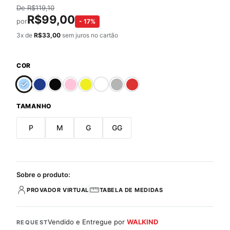
De
R$
119,10
R$
99,00
por
-
17
%
3
x de
R$
33,00
sem juros no cartão
COR
TAMANHO
P
M
G
GG
Sobre o produto:
PROVADOR VIRTUAL
TABELA DE MEDIDAS
Vendido e Entregue por
WALKIND
REQUEST