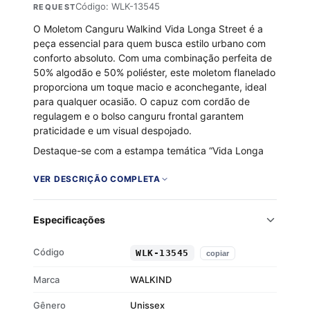
Código: WLK-13545
REQUEST
O Moletom Canguru Walkind Vida Longa Street é a
peça essencial para quem busca estilo urbano com
conforto absoluto. Com uma combinação perfeita de
50% algodão e 50% poliéster, este moletom flanelado
proporciona um toque macio e aconchegante, ideal
para qualquer ocasião. O capuz com cordão de
regulagem e o bolso canguru frontal garantem
praticidade e um visual despojado.
Destaque-se com a estampa temática “Vida Longa
Street”, que traz um toque autêntico e moderno para
o seu look. Os punhos e barra em ribana oferecem
VER DESCRIÇÃO COMPLETA
um ajuste perfeito, mantendo o moletom no lugar
enquanto você se movimenta pela cidade. Sinta-se
Especificações
confiante e elegante com esta peça versátil da
WALKIND.
Código
WLK-13545
copiar
Composição: 50% algodão, 50% poliéster
Flanelado por dentro para maior conforto
Marca
WALKIND
Capuz com cordão ajustável
Gênero
Punhos e barra em ribana
Unissex