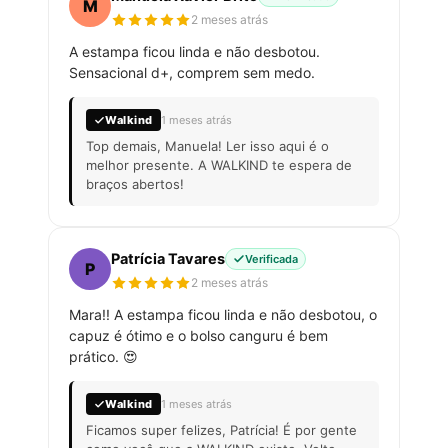
M
2 meses atrás
A estampa ficou linda e não desbotou.
Sensacional d+, comprem sem medo.
Walkind
1 meses atrás
Top demais, Manuela! Ler isso aqui é o
melhor presente. A WALKIND te espera de
braços abertos!
Patrícia Tavares
Verificada
P
2 meses atrás
Mara!! A estampa ficou linda e não desbotou, o
capuz é ótimo e o bolso canguru é bem
prático. 😍
Walkind
1 meses atrás
Ficamos super felizes, Patrícia! É por gente