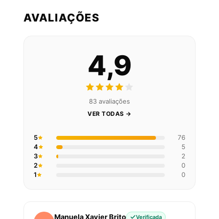
AVALIAÇÕES
4,9
83 avaliações
VER TODAS →
5
76
4
5
3
2
2
0
1
0
Manuela Xavier Brito
Verificada