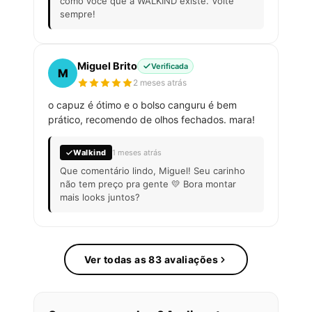
como você que a WALKIND existe. Volte
sempre!
Miguel Brito
Verificada
M
2 meses atrás
o capuz é ótimo e o bolso canguru é bem
prático, recomendo de olhos fechados. mara!
Walkind
1 meses atrás
Que comentário lindo, Miguel! Seu carinho
não tem preço pra gente 💛 Bora montar
mais looks juntos?
Ver todas as 83 avaliações