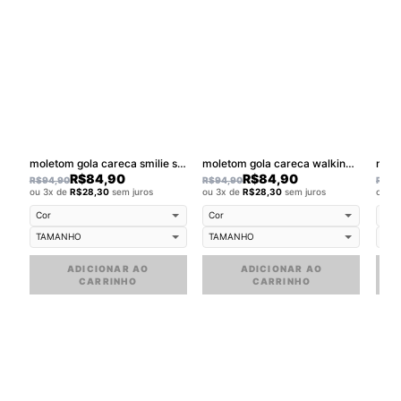
moletom gola careca smilie street
moletom gola careca walkind sky
R$
84,90
R$
84,90
R$
94,90
R$
94,90
R$
94
ou 3x de
R$
28,30
sem juros
ou 3x de
R$
28,30
sem juros
ou 3
ADICIONAR AO
ADICIONAR AO
CARRINHO
CARRINHO