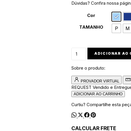
Dúvidas? Confira nossa pági
Cor
TAMANHO
P
M
Moletom
ADICIONAR AO
canguru
walkind
Sobre o produto:
monster
street
PROVADOR VIRTUAL
quantidade
REQUEST
Vendido e Entregu
ADICIONAR AO CARRINHO
Curtiu? Compartilhe esta peç
CALCULAR FRETE