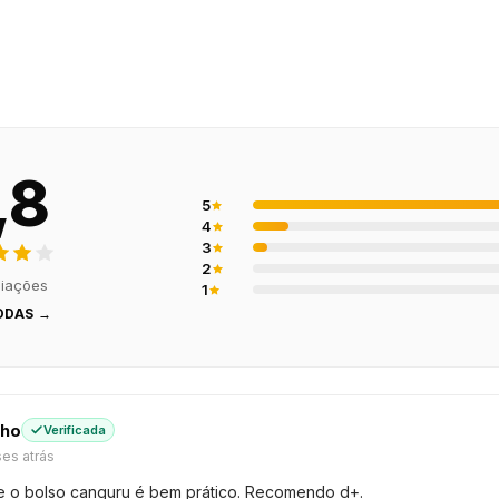
,8
5
4
3
2
liações
1
ODAS →
lho
Verificada
es atrás
e o bolso canguru é bem prático. Recomendo d+.