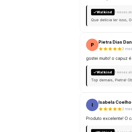
Walkind
1 meses at
Que delícia ler isso,
Pietra Dias Da
P
2 mes
gostei muito! o capuz é
Walkind
1 meses at
Top demais, Pietra! O
Isabela Coelho
I
2 mes
Produto excelente! O c