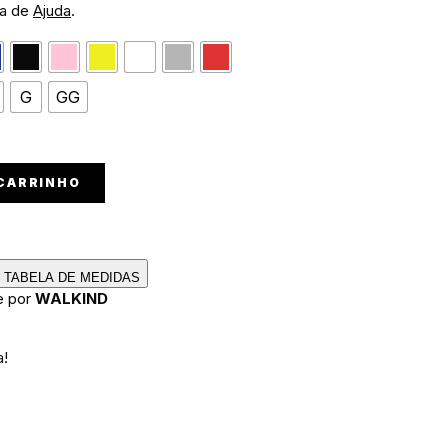
na de
Ajuda
.
G
GG
 CARRINHO
TABELA DE MEDIDAS
e por
WALKIND
a!