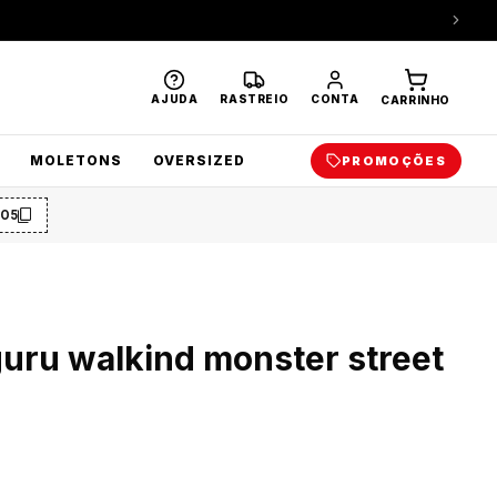
AJUDA
RASTREIO
CONTA
CARRINHO
MOLETONS
OVERSIZED
PROMOÇÕES
O5
uru walkind monster street