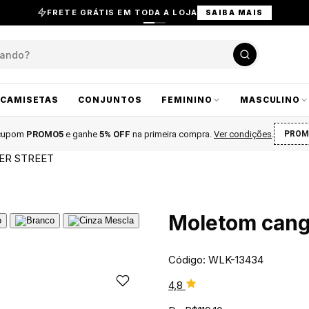
FRETE GRÁTIS EM TODA A LOJA
SAIBA MAIS
CAMISETAS
CONJUNTOS
FEMININO
MASCULINO
 cupom
PROMO5
e ganhe
5% OFF
na primeira compra
.
Ver condições
.
PROM
ER STREET
Moletom cang
Código: WLK-13434
4,8