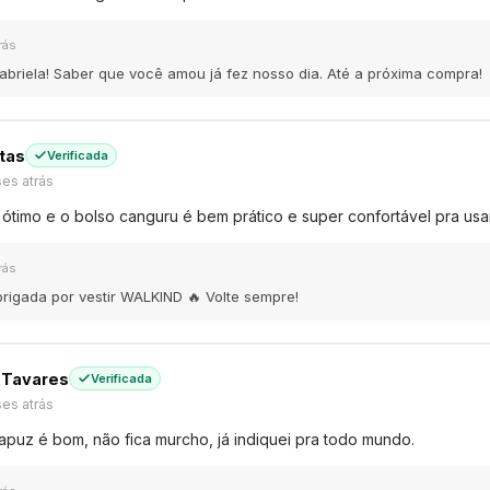
rás
 Gabriela! Saber que você amou já fez nosso dia. Até a próxima compra!
ntas
Verificada
es atrás
 ótimo e o bolso canguru é bem prático e super confortável pra usar
rás
brigada por vestir WALKIND 🔥 Volte sempre!
 Tavares
Verificada
es atrás
apuz é bom, não fica murcho, já indiquei pra todo mundo.