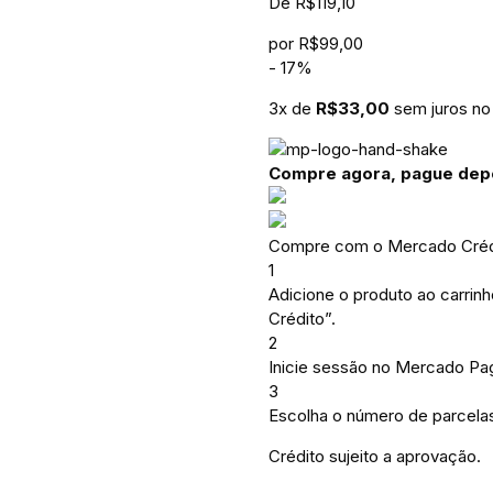
De
R$
119,10
por
R$
99,00
-
17
%
3
x de
R$
33,00
sem juros no
Compre agora, pague dep
Compre com o Mercado Crédi
1
Adicione o produto ao carrin
Crédito”.
2
Inicie sessão no Mercado Pa
3
Escolha o número de parcelas
Crédito sujeito a aprovação.