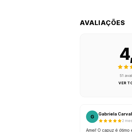
AVALIAÇÕES
4
51 ava
VER T
Gabriela Carva
G
2 mes
Amei! O capuz é ótimo 