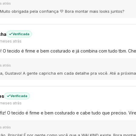
s atrás
 Muito obrigada pela confiança 💛 Bora montar mais looks juntos?
cha
Verificada
 meses atrás
o! O tecido é firme e bem costurado e já combina com tudo tbm. C
s atrás
da, Gustavo! A gente capricha em cada detalhe pra você. Até a próxim
es
Verificada
 meses atrás
z! O tecido é firme e bem costurado e cabe tudo que preciso. Virei
s atrás
ão, Priscila! É por gente como você que a WALKIND existe. Bora montar