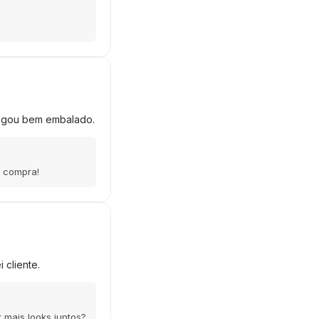
hegou bem embalado.
a compra!
 cliente.
 mais looks juntos?