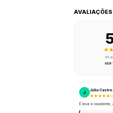
AVALIAÇÕES
5
60 a
VER
Júlia Castro
J
2
É leve e resistente