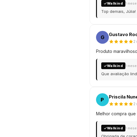
Walkind
1 mese
Top demais, Júlia!
Gustavo Ro
G
2
Produto maravilhos
Walkind
1 mese
Que avaliação lin
Priscila Nun
P
2
Melhor compra que fi
Walkind
1 mese
Obrigada de coraç