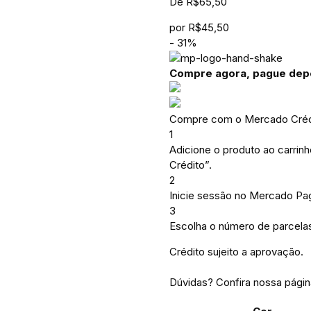
De
R$
65,50
por
R$
45,50
-
31
%
Compre agora, pague dep
Compre com o Mercado Crédi
1
Adicione o produto ao carrin
Crédito”.
2
Inicie sessão no Mercado Pa
3
Escolha o número de parcelas
Crédito sujeito a aprovação.
Dúvidas? Confira nossa pági