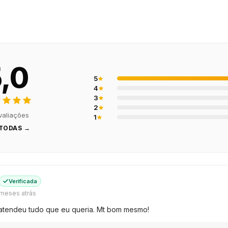
,0
5
4
3
2
valiações
1
 TODAS →
Verificada
 meses atrás
, atendeu tudo que eu queria. Mt bom mesmo!