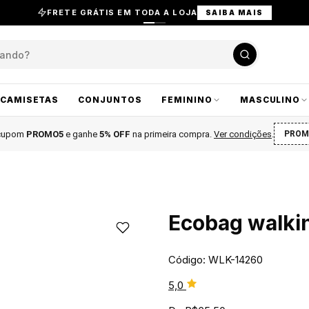
FRETE GRÁTIS EM TODA A LOJA
SAIBA MAIS
CAMISETAS
CONJUNTOS
FEMININO
MASCULINO
 cupom
PROMO5
e ganhe
5% OFF
na primeira compra
.
Ver condições
.
PROM
Ecobag walki
Código: WLK-14260
5,0