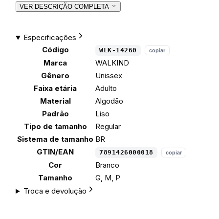
VER DESCRIÇÃO COMPLETA
Especificações
Código
WLK-14260
copiar
Marca
WALKIND
Gênero
Unissex
Faixa etária
Adulto
Material
Algodão
Padrão
Liso
Tipo de tamanho
Regular
Sistema de tamanho
BR
GTIN/EAN
7891426000018
copiar
Cor
Branco
Tamanho
G, M, P
Troca e devolução