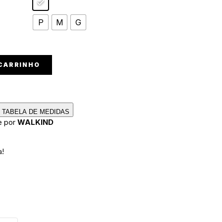
P
M
G
 CARRINHO
TABELA DE MEDIDAS
e por
WALKIND
a!