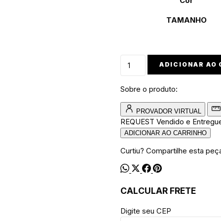
Cor
TAMANHO
Ecobag
ADICIONAR AO
walkind
beats
Sobre o produto:
quantidade
PROVADOR VIRTUAL
REQUEST
Vendido e Entregu
ADICIONAR AO CARRINHO
Curtiu? Compartilhe esta peç
CALCULAR FRETE
Digite seu CEP