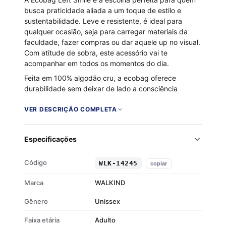
busca praticidade aliada a um toque de estilo e
sustentabilidade. Leve e resistente, é ideal para
qualquer ocasião, seja para carregar materiais da
faculdade, fazer compras ou dar aquele up no visual.
Com atitude de sobra, este acessório vai te
acompanhar em todos os momentos do dia.
Feita em 100% algodão cru, a ecobag oferece
durabilidade sem deixar de lado a consciência
ambiental. Seu tecido natural garante um visual
moderno e despojado, sem agredir o meio ambiente.
VER DESCRIÇÃO COMPLETA
Um acessório unissex que combina com o estilo
casual e urbano de quem quer viver com mais atitude
Especificações
e propósito.
Composição: 100% algodão cru
Código
WLK-14245
copiar
Gênero: Unissex
Estilo: Casual, urbano e sustentável
Marca
WALKIND
Ideal para: Compras, faculdade, praia ou uso
Gênero
diário
Unissex
Faixa etária
Adulto