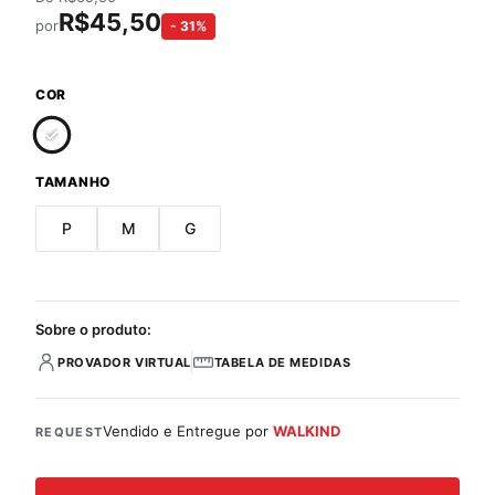
R$
45,50
por
-
31
%
COR
TAMANHO
P
M
G
Sobre o produto:
PROVADOR VIRTUAL
TABELA DE MEDIDAS
Vendido e Entregue por
WALKIND
REQUEST