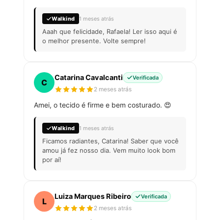
Walkind
1 meses atrás
Aaah que felicidade, Rafaela! Ler isso aqui é
o melhor presente. Volte sempre!
Catarina Cavalcanti
Verificada
C
2 meses atrás
Amei, o tecido é firme e bem costurado. 😍
Walkind
1 meses atrás
Ficamos radiantes, Catarina! Saber que você
amou já fez nosso dia. Vem muito look bom
por aí!
Luiza Marques Ribeiro
Verificada
L
2 meses atrás