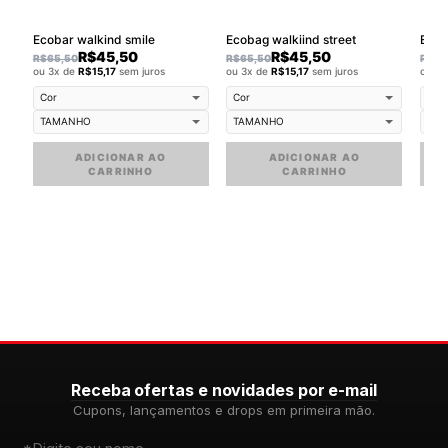
Ecobar walkind smile
Ecobag walkiind street
R$
45,50
R$
45,50
R$
65,50
R$
65,50
R$
65
ou 3x de
R$
15,17
sem juros
ou 3x de
R$
15,17
sem juros
ou 3
ADICIONAR AO
ADICIONAR AO
CARRINHO
CARRINHO
Receba ofertas e novidades por e-mail
Cupons, lançamentos e drops em primeira mão.