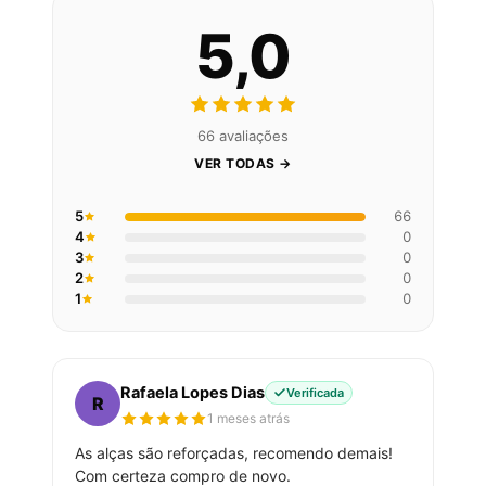
5,0
66 avaliações
VER TODAS →
5
66
4
0
3
0
2
0
1
0
Rafaela Lopes Dias
Verificada
R
1 meses atrás
As alças são reforçadas, recomendo demais!
Com certeza compro de novo.