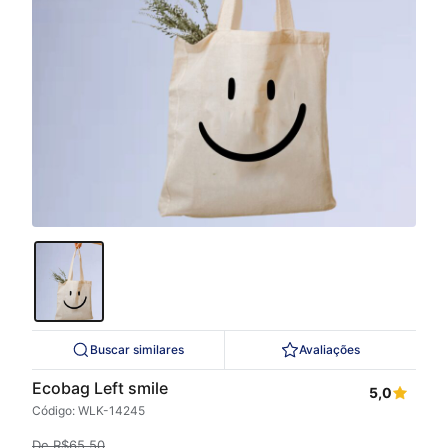
Buscar similares
Avaliações
Ecobag Left smile
5,0
Código: WLK-14245
De
R$
65,50