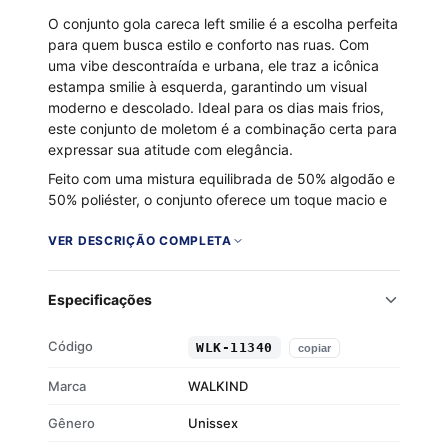
O conjunto gola careca left smilie é a escolha perfeita
para quem busca estilo e conforto nas ruas. Com
uma vibe descontraída e urbana, ele traz a icônica
estampa smilie à esquerda, garantindo um visual
moderno e descolado. Ideal para os dias mais frios,
este conjunto de moletom é a combinação certa para
expressar sua atitude com elegância.
Feito com uma mistura equilibrada de 50% algodão e
50% poliéster, o conjunto oferece um toque macio e
aconchegante. A malha encorpada e o interior
flanelado proporcionam um aquecimento extra, sem
VER DESCRIÇÃO COMPLETA
perder o estilo. Seja para um rolê casual ou para
relaxar em casa, este conjunto é a escolha certa para
Especificações
quem não abre mão do conforto com personalidade.
Tecido 50% algodão e 50% poliéster
Código
WLK-11340
copiar
Interior flanelado para maior conforto
Malha encorpada que garante durabilidade
Marca
WALKIND
Estampa smilie para um visual urbano
Gênero
Unissex