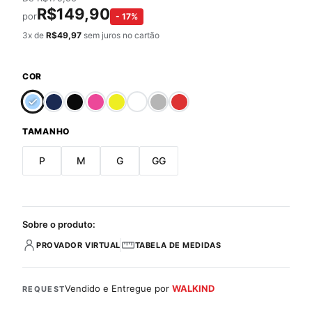
R$
149,90
por
-
17
%
3
x de
R$
49,97
sem juros no cartão
COR
TAMANHO
P
M
G
GG
Sobre o produto:
PROVADOR VIRTUAL
TABELA DE MEDIDAS
Vendido e Entregue por
WALKIND
REQUEST