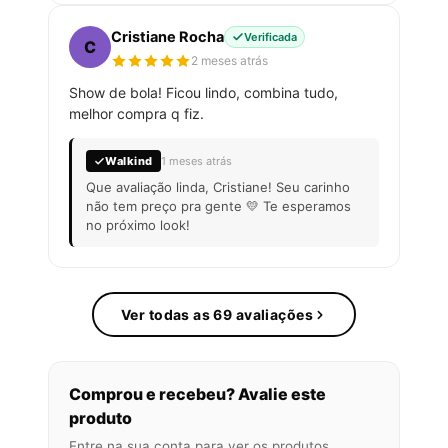
Cristiane Rocha
Verificada
C
2 meses atrás
Show de bola! Ficou lindo, combina tudo,
melhor compra q fiz.
Walkind
1 meses atrás
Que avaliação linda, Cristiane! Seu carinho
não tem preço pra gente 💛 Te esperamos
no próximo look!
Ver todas as 69 avaliações
Comprou e recebeu? Avalie este
produto
Entre na sua conta para ver os produtos