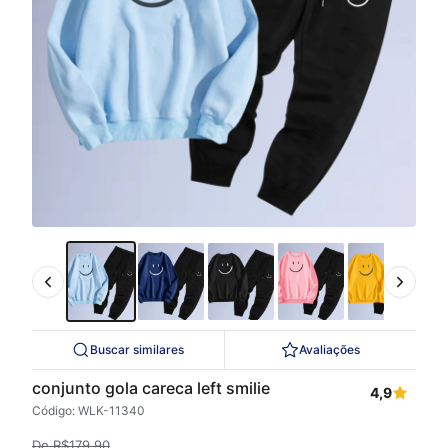
Buscar similares
Avaliações
conjunto gola careca left smilie
4,9
Código: WLK-11340
De
R$
179,90