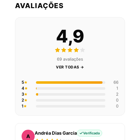
AVALIAÇÕES
4,9
69 avaliações
VER TODAS →
5
66
4
1
3
2
2
0
1
0
Andréa Dias Garcia
Verificada
A