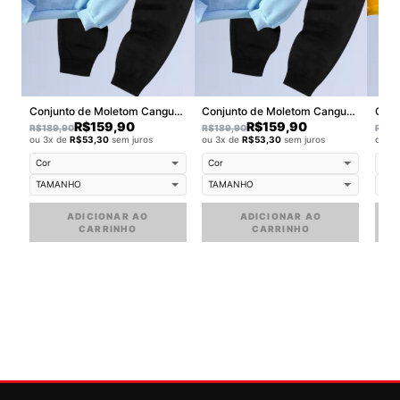
Conjunto de Moletom Canguru Walkind DraftBox
Conjunto de Moletom Canguru Walkind pissed small
R$
159,90
R$
159,90
R$
189,90
R$
189,90
R$
18
ou 3x de
R$
53,30
sem juros
ou 3x de
R$
53,30
sem juros
ou 3
ADICIONAR AO
ADICIONAR AO
CARRINHO
CARRINHO