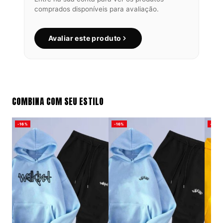
comprados disponíveis para avaliação.
Avaliar este produto
COMBINA COM SEU ESTILO
-16%
-16%
-16%