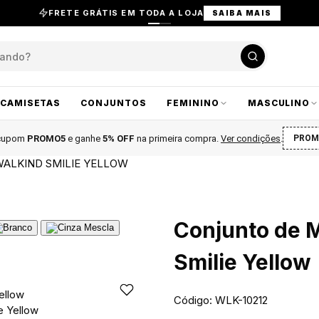
FRETE GRÁTIS EM TODA A LOJA
SAIBA MAIS
CAMISETAS
CONJUNTOS
FEMININO
MASCULINO
 cupom
PROMO5
e ganhe
5% OFF
na primeira compra
.
Ver condições
.
PROM
ALKIND SMILIE YELLOW
Conjunto de 
Smilie Yellow
Código: WLK-10212