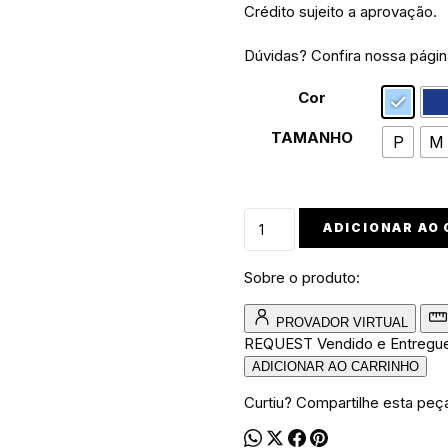
Crédito sujeito a aprovação.
Dúvidas? Confira nossa pági
Cor
TAMANHO
P
M
Conjunto
ADICIONAR AO
de
Moletom
Sobre o produto:
Canguru
Walkind
PROVADOR VIRTUAL
Smilie
REQUEST
Vendido e Entregu
Yellow
ADICIONAR AO CARRINHO
quantidade
Curtiu? Compartilhe esta peç