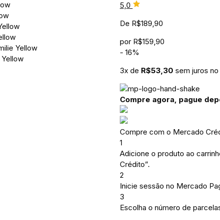
5,0
De
R$
189,90
por
R$
159,90
-
16
%
3
x de
R$
53,30
sem juros no
Compre agora, pague dep
Compre com o Mercado Crédi
1
Adicione o produto ao carrin
Crédito”.
2
Inicie sessão no Mercado Pa
3
Escolha o número de parcelas