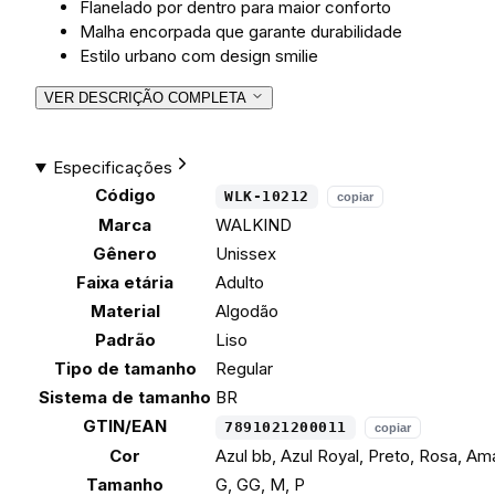
Flanelado por dentro para maior conforto
Malha encorpada que garante durabilidade
Estilo urbano com design smilie
VER DESCRIÇÃO COMPLETA
Especificações
Código
WLK-10212
copiar
Marca
WALKIND
Gênero
Unissex
Faixa etária
Adulto
Material
Algodão
Padrão
Liso
Tipo de tamanho
Regular
Sistema de tamanho
BR
GTIN/EAN
7891021200011
copiar
Cor
Azul bb, Azul Royal, Preto, Rosa, A
Tamanho
G, GG, M, P