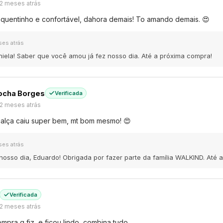
2 meses atrás
 quentinho e confortável, dahora demais! To amando demais. 😍
ses atrás
iela! Saber que você amou já fez nosso dia. Até a próxima compra!
ocha Borges
Verificada
2 meses atrás
 calça caiu super bem, mt bom mesmo! 😍
ses atrás
nosso dia, Eduardo! Obrigada por fazer parte da família WALKIND. Até 
Verificada
2 meses atrás
mpra q fiz, e ficou lindo, combina tudo.