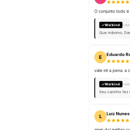
O conjunto todo é
Walkind
1 me
Que máximo, Dan
Eduardo R
E
vale mt a pena. a
Walkind
1 me
Seu carinho fez 
Luiz Nunes
L
amei d+! melhor co