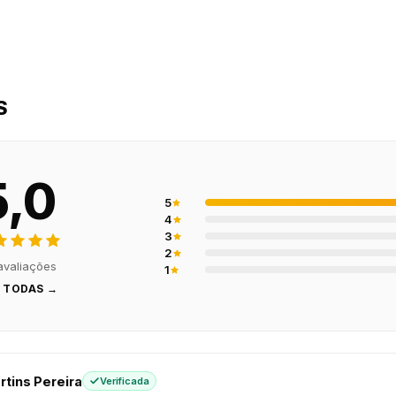
S
5,0
5
4
3
2
avaliações
1
 TODAS →
rtins Pereira
Verificada