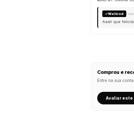
Walkind
1 me
Aaah que felicid
Comprou e rec
Entre na sua conta
Avaliar este