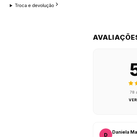
Troca e devolução
AVALIAÇÕE
78 
VER
Daniela Ma
D