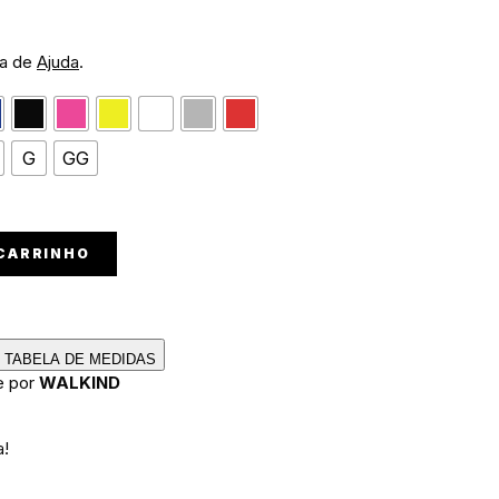
na de
Ajuda
.
G
GG
 CARRINHO
TABELA DE MEDIDAS
e por
WALKIND
a!