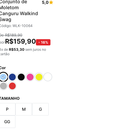
Conjunto de
5,0
Moletom
Canguru Walkind
Swag
Código: WLK-10064
De
R$
189,90
R$
159,90
por
-
16
%
3
x de
R$
53,30
sem juros no
cartão
Cor
TAMANHO
P
M
G
GG