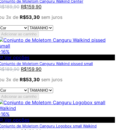
Conjunto de Moletom Canguru Walkind Center
R$
189,90
R$
159,90
ou 3x de
R$
53,30
sem juros
Adicionar ao carrinho
-16%
Ver opções
Conjunto de Moletom Canguru Walkind pissed small
R$
189,90
R$
159,90
ou 3x de
R$
53,30
sem juros
Adicionar ao carrinho
-16%
Ver opções
Conjunto de Moletom Canguru Logobox small Walkind