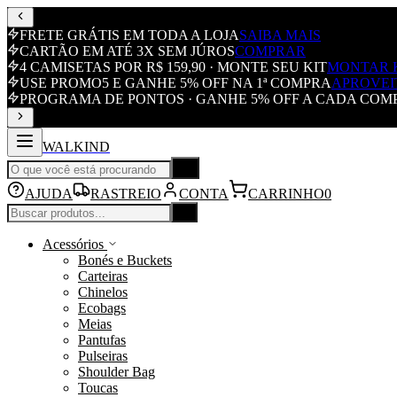
FRETE GRÁTIS EM TODA A LOJA
SAIBA MAIS
CARTÃO EM ATÉ 3X SEM JÚROS
COMPRAR
4 CAMISETAS POR R$ 159,90 · MONTE SEU KIT
MONTAR 
USE PROMO5 E GANHE 5% OFF NA 1ª COMPRA
APROVEI
PROGRAMA DE PONTOS · GANHE 5% OFF A CADA COM
WALKIND
AJUDA
RASTREIO
CONTA
CARRINHO
0
Acessórios
Bonés e Buckets
Carteiras
Chinelos
Ecobags
Meias
Pantufas
Pulseiras
Shoulder Bag
Toucas