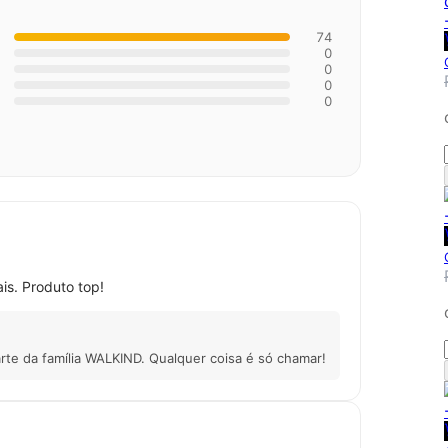
74
0
0
0
0
is. Produto top!
parte da família WALKIND. Qualquer coisa é só chamar!