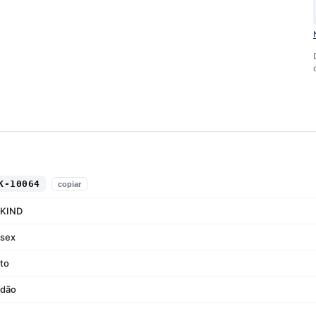
K-10064
copiar
KIND
ssex
to
odão