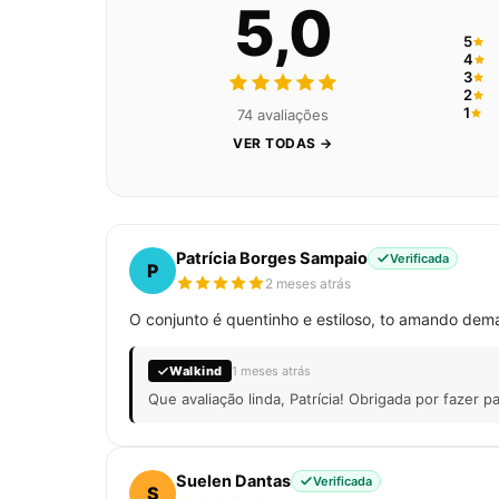
5,0
5
4
3
2
1
74 avaliações
VER TODAS →
Patrícia Borges Sampaio
Verificada
P
2 meses atrás
O conjunto é quentinho e estiloso, to amando dema
Walkind
1 meses atrás
Que avaliação linda, Patrícia! Obrigada por fazer 
Suelen Dantas
Verificada
S