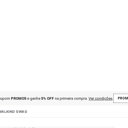
 cupom
PROMO5
e ganhe
5% OFF
na primeira compra
.
Ver condições
.
PROM
WALKIND SWAG