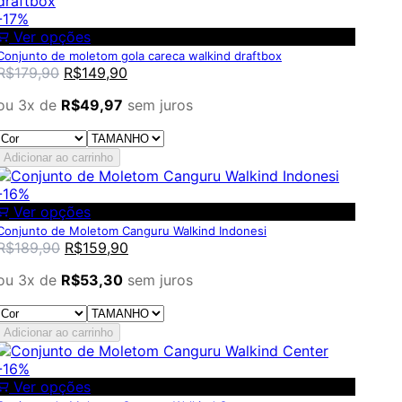
-17%
Ver opções
Conjunto de moletom gola careca walkind draftbox
R$
179,90
R$
149,90
ou 3x de
R$
49,97
sem juros
Adicionar ao carrinho
-16%
Ver opções
Conjunto de Moletom Canguru Walkind Indonesi
R$
189,90
R$
159,90
ou 3x de
R$
53,30
sem juros
Adicionar ao carrinho
-16%
Ver opções