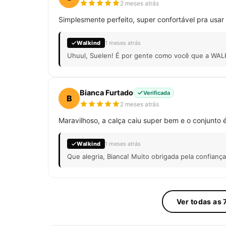
2 meses atrás
Simplesmente perfeito, super confortável pra usar
Walkind
1 meses atrás
Uhuul, Suelen! É por gente como você que a WALK
Bianca Furtado
Verificada
B
2 meses atrás
Maravilhoso, a calça caiu super bem e o conjunto é
Walkind
1 meses atrás
Que alegria, Bianca! Muito obrigada pela confianç
Ver todas as 