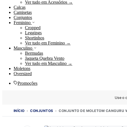
Ver tudo em Acessórios →
Calças
Camisetas
Conjuntos
Feminino
Cropped
Leggings
Shortinhos
Ver tudo em Feminino →
Masculino
Bermudas
Jaqueta Quebra Vento
Ver tudo em Masculino →
Moletons
Oversized
Promoções
Use o
Ir
INÍCIO
›
CONJUNTOS
›
CONJUNTO DE MOLETOM CANGURU 
para
o
conteúdo