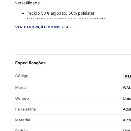
versatilidade.
Tecido 50% algodão, 50% poliéster
Flanelado por dentro para maior conforto
Malha encorpada e durável
VER DESCRIÇÃO COMPLETA
Design urbano e moderno
Especificações
Código
WL
Marca
WAL
Gênero
Uni
Faixa etária
Adul
Material
Alg
Padrão
Liso