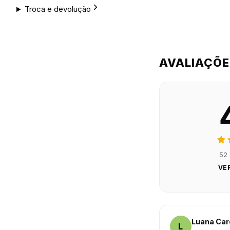
Troca e devolução
AVALIAÇÕ
52 
VE
Luana Ca
L