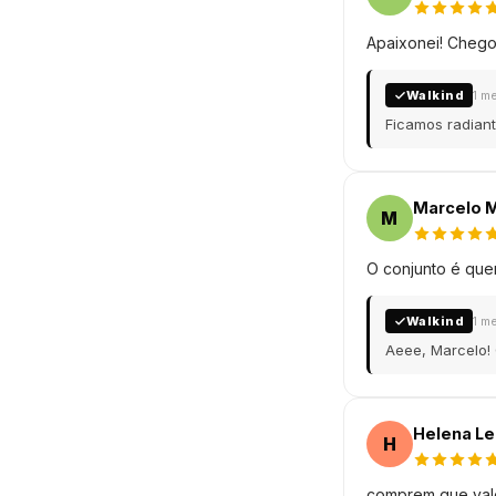
Apaixonei! Chego
Walkind
1 m
Ficamos radiant
Marcelo M
M
O conjunto é quent
Walkind
1 m
Aeee, Marcelo!
Helena Le
H
comprem que vale