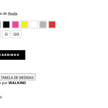
na de
Ajuda
.
G
GG
 CARRINHO
TABELA DE MEDIDAS
e por
WALKIND
a!