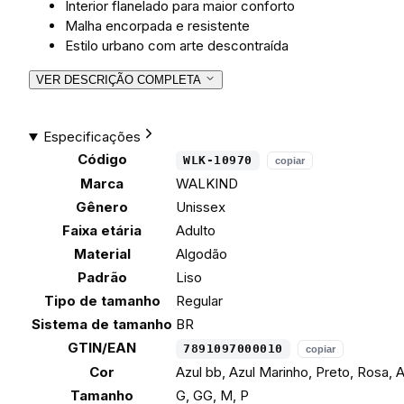
Interior flanelado para maior conforto
Malha encorpada e resistente
Estilo urbano com arte descontraída
VER DESCRIÇÃO COMPLETA
Especificações
Código
WLK-10970
copiar
Marca
WALKIND
Gênero
Unissex
Faixa etária
Adulto
Material
Algodão
Padrão
Liso
Tipo de tamanho
Regular
Sistema de tamanho
BR
GTIN/EAN
7891097000010
copiar
Cor
Azul bb, Azul Marinho, Preto, Rosa,
Tamanho
G, GG, M, P