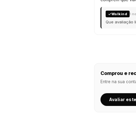
Walkind
1 m
Que avaliação l
Comprou e rec
Entre na sua cont
Avaliar est