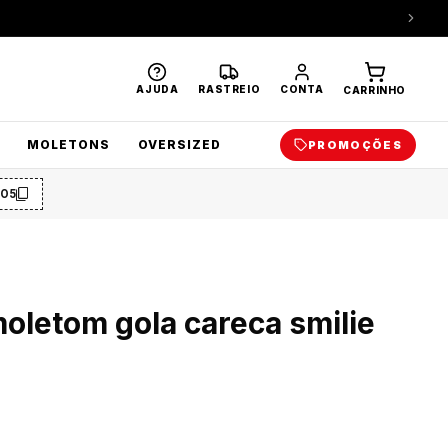
AJUDA
RASTREIO
CONTA
CARRINHO
MOLETONS
OVERSIZED
PROMOÇÕES
O5
oletom gola careca smilie