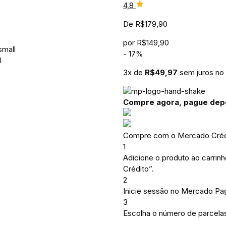
4,8
De
R$
179,90
por
R$
149,90
-
17
%
3
x de
R$
49,97
sem juros no 
Compre agora, pague dep
Compre com o Mercado Crédi
1
Adicione o produto ao carrin
Crédito”.
2
Inicie sessão no Mercado Pa
3
Escolha o número de parcelas