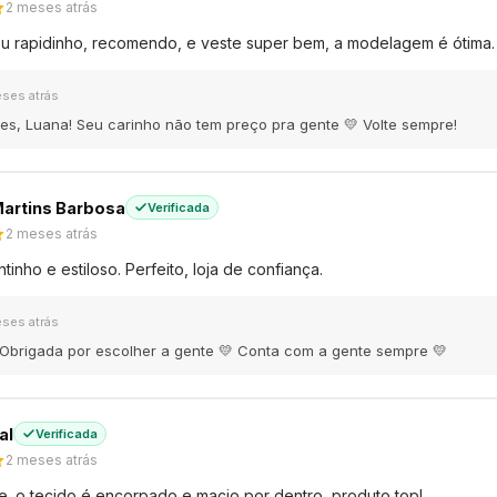
2 meses atrás
u rapidinho, recomendo, e veste super bem, a modelagem é ótima.
eses atrás
es, Luana! Seu carinho não tem preço pra gente 💛 Volte sempre!
artins Barbosa
Verificada
2 meses atrás
inho e estiloso. Perfeito, loja de confiança.
eses atrás
 Obrigada por escolher a gente 💛 Conta com a gente sempre 💛
al
Verificada
2 meses atrás
. o tecido é encorpado e macio por dentro, produto top!