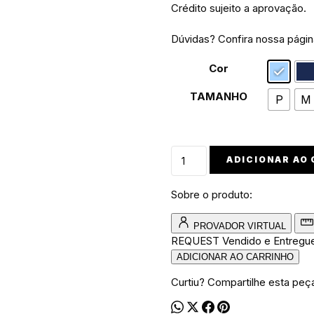
Crédito sujeito a aprovação.
Dúvidas? Confira nossa pági
Cor
TAMANHO
P
M
Conjunto
ADICIONAR AO
de
moletom
Sobre o produto:
gola
careca
PROVADOR VIRTUAL
smilie
REQUEST
Vendido e Entregu
small
ADICIONAR AO CARRINHO
quantidade
Curtiu? Compartilhe esta peç