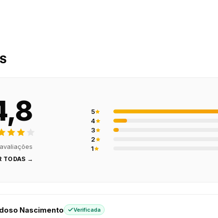
ES
4,8
5
4
3
2
avaliações
1
R TODAS →
rdoso Nascimento
Verificada