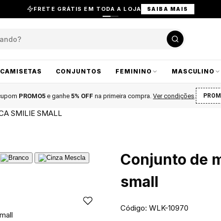
FRETE GRÁTIS EM TODA A LOJA
SAIBA MAIS
CAMISETAS
CONJUNTOS
FEMININO
MASCULINO
 cupom
PROMO5
e ganhe
5% OFF
na primeira compra
.
Ver condições
.
PROM
A SMILIE SMALL
Conjunto de m
small
Código: WLK-10970