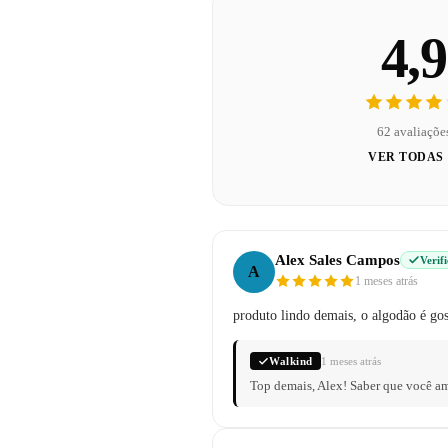
4,9
62 avaliaçõe
VER TODAS
Alex Sales Campos
Verif
A
1 meses atrás
produto lindo demais, o algodão é gos
Walkind
1 meses atrás
Top demais, Alex! Saber que você am