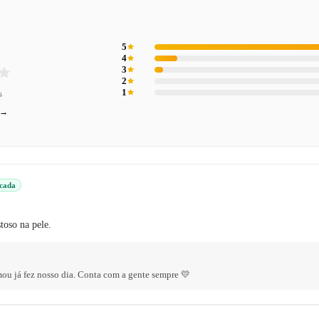
5
4
3
2
1
s
 →
icada
toso na pele.
ou já fez nosso dia. Conta com a gente sempre 💛