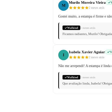
Murilo Moreira Vieira
V
M
2 meses atrás
Gostei muito, a estampa é firme e nã
Walkind
1 meses atrás
Ficamos radiantes, Murilo! Obrigad
Isabela Xavier Aguiar
V
I
2 meses atrás
Não me arrependi! A estampa é linda
Walkind
1 meses atrás
Que avaliação linda, Isabela! Obri