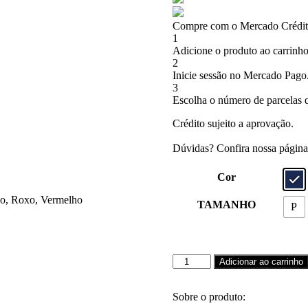
Compre com o Mercado Crédito
1
Adicione o produto ao carrinho
2
Inicie sessão no Mercado Pago
3
Escolha o número de parcelas q
Crédito sujeito a aprovação.
Dúvidas? Confira nossa págin
Cor
co, Roxo, Vermelho
TAMANHO
P
Camiseta
Adicionar ao carrinho
walkind
rindo
alto
Sobre o produto: