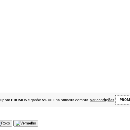
 cupom
PROMO5
e ganhe
5% OFF
na primeira compra
.
Ver condições
.
PROM