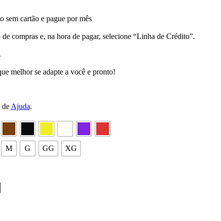
 sem cartão e pague por mês
 de compras e, na hora de pagar, selecione “Linha de Crédito”.
.
ue melhor se adapte a você e pronto!
a de
Ajuda
.
M
G
GG
XG