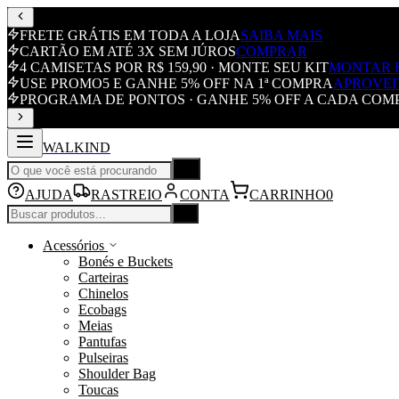
FRETE GRÁTIS EM TODA A LOJA
SAIBA MAIS
CARTÃO EM ATÉ 3X SEM JÚROS
COMPRAR
4 CAMISETAS POR R$ 159,90 · MONTE SEU KIT
MONTAR 
USE PROMO5 E GANHE 5% OFF NA 1ª COMPRA
APROVEI
PROGRAMA DE PONTOS · GANHE 5% OFF A CADA COM
WALKIND
AJUDA
RASTREIO
CONTA
CARRINHO
0
Acessórios
Bonés e Buckets
Carteiras
Chinelos
Ecobags
Meias
Pantufas
Pulseiras
Shoulder Bag
Toucas