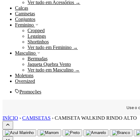
Ver tudo em Acessórios →
Calças
Camisetas
Conjuntos
Feminino
Cropped
Leggings
Shortinhos
Ver tudo em Feminino →
Masculino
Bermudas
Jaqueta Quebra Vento
Ver tudo em Masculino →
Moletons
Oversized
Promoções
Use o
Ir
INÍCIO
›
CAMISETAS
›
CAMISETA WALKIND RINDO ALTO
para
o
conteúdo