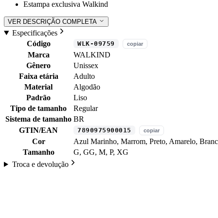
Estampa exclusiva Walkind
VER DESCRIÇÃO COMPLETA
Especificações
Código
WLK-09759
copiar
Marca
WALKIND
Gênero
Unissex
Faixa etária
Adulto
Material
Algodão
Padrão
Liso
Tipo de tamanho
Regular
Sistema de tamanho
BR
GTIN/EAN
7890975900015
copiar
Cor
Azul Marinho, Marrom, Preto, Amarelo, Bran
Tamanho
G, GG, M, P, XG
Troca e devolução