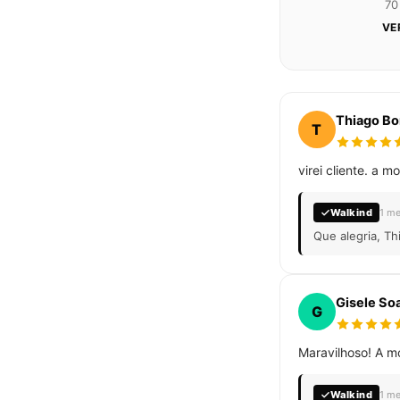
70
VE
Thiago Bo
T
virei cliente. a 
Walkind
1 me
Que alegria, Th
Gisele So
G
Maravilhoso! A m
Walkind
1 me