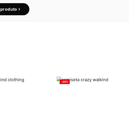
e produto
-29%