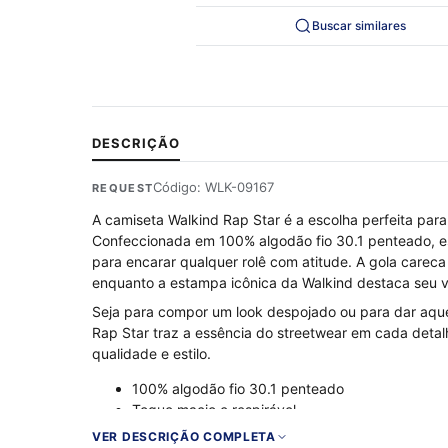
Buscar similares
DESCRIÇÃO
Código: WLK-09167
REQUEST
A camiseta Walkind Rap Star é a escolha perfeita para
Confeccionada em 100% algodão fio 30.1 penteado, es
para encarar qualquer rolê com atitude. A gola careca
enquanto a estampa icônica da Walkind destaca seu vi
Seja para compor um look despojado ou para dar aquel
Rap Star traz a essência do streetwear em cada deta
qualidade e estilo.
100% algodão fio 30.1 penteado
Toque macio e respirável
Gola careca com ribana
VER DESCRIÇÃO COMPLETA