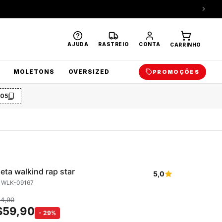
AJUDA
RASTREIO
CONTA
CARRINHO
MOLETONS
OVERSIZED
PROMOÇÕES
O5
eta walkind rap star
5,0
: WLK-09167
84,90
$
59,90
-
29
%