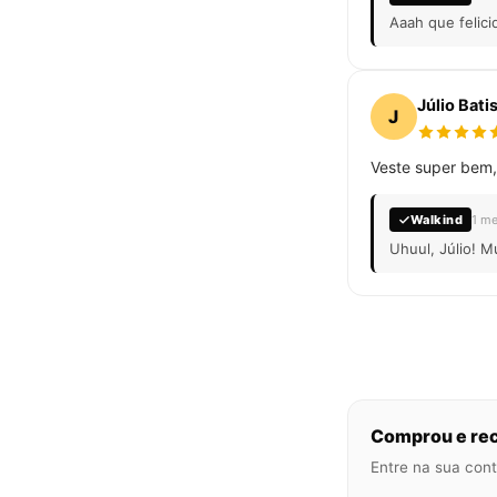
Aaah que felici
Júlio Bati
J
Veste super bem,
Walkind
1 me
Uhuul, Júlio! M
Comprou e rec
Entre na sua cont