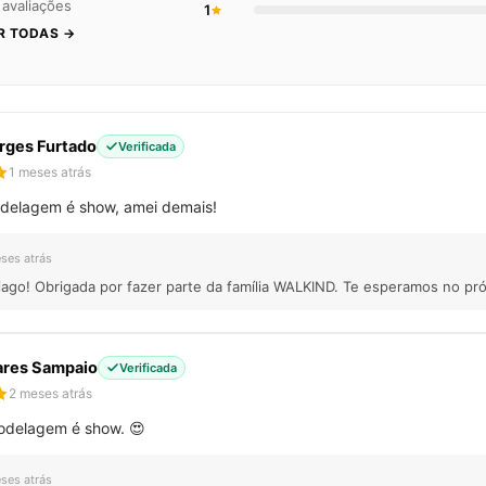
 avaliações
1
R TODAS →
rges Furtado
Verificada
1 meses atrás
modelagem é show, amei demais!
ses atrás
iago! Obrigada por fazer parte da família WALKIND. Te esperamos no pró
ares Sampaio
Verificada
2 meses atrás
odelagem é show. 😍
ses atrás