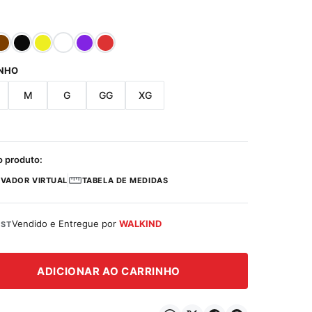
NHO
M
G
GG
XG
o produto:
VADOR VIRTUAL
TABELA DE MEDIDAS
Vendido e Entregue por
WALKIND
ST
ADICIONAR AO CARRINHO