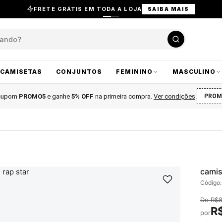
FRETE GRÁTIS EM TODA A LOJA
SAIBA MAIS
CAMISETAS
CONJUNTOS
FEMININO
MASCULINO
 cupom
PROMO5
e ganhe
5% OFF
na primeira compra
.
Ver condições
.
PROM
camis
Código
De
R$
R
por