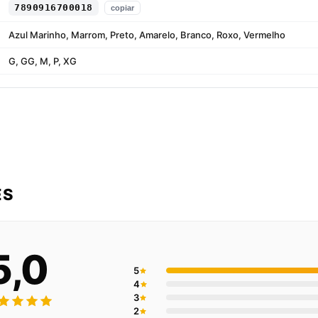
7890916700018
copiar
Azul Marinho, Marrom, Preto, Amarelo, Branco, Roxo, Vermelho
G, GG, M, P, XG
ES
5,0
5
4
3
2