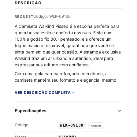
DESCRIÇÃO
Código: WLK-09130
REQUEST
A Camiseta Walkind Pissed é a escolha perfeita para
quem busca estilo e conforto nas ruas. Feita com
100% algodão fio 30.1 penteado, ela oferece um
toque macio e respirável, garantindo que você se
sinta bem em qualquer ocasião. A estampa exclusiva
Walkind traz um ar urbano e autêntico, ideal para
expressar sua atitude com confiança.
Com uma gola careca reforçada com ribana, a
camiseta mantém seu formato e elegância, mesmo
após várias lavagens. Seja para um rolê casual ou um
encontro com amigos, a Walkind Pissed é a peça que
VER DESCRIÇÃO COMPLETA
faltava no seu guarda-roupa.
100% algodão fio 30.1 penteado
Especificações
Toque macio e respirável
Gola careca com ribana
Código
WLK-09130
copiar
Estampa exclusiva Walkind