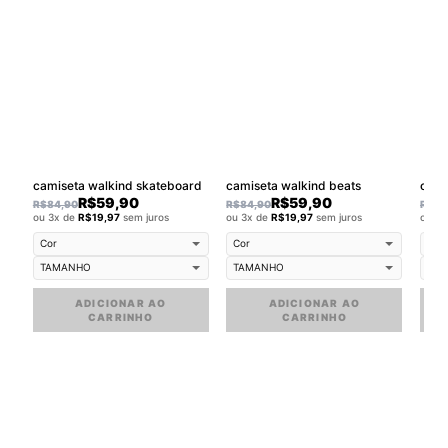
camiseta walkind skateboard
camiseta walkind beats
cami
R$
59,90
R$
59,90
R$
84,90
R$
84,90
R$
84
ou 3x de
R$
19,97
sem juros
ou 3x de
R$
19,97
sem juros
ou 3
ADICIONAR AO
ADICIONAR AO
CARRINHO
CARRINHO