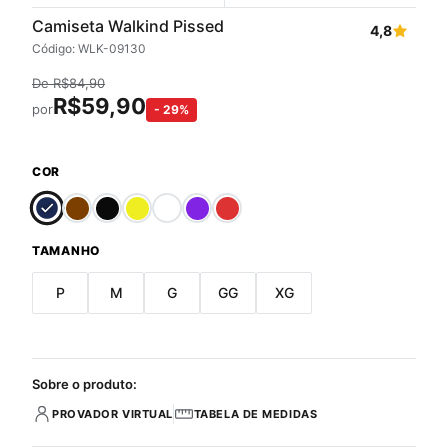
Camiseta Walkind Pissed
4,8
Código: WLK-09130
De
R$
84,90
R$
59,90
por
-
29
%
COR
TAMANHO
P
M
G
GG
XG
Sobre o produto:
PROVADOR VIRTUAL
TABELA DE MEDIDAS