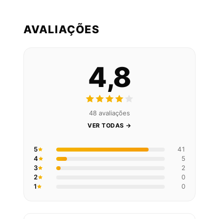
AVALIAÇÕES
4,8
48 avaliações
VER TODAS →
5
41
4
5
3
2
2
0
1
0