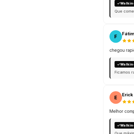
Walkin
Que coment
Fátim
F
chegou rapid
Walkin
Ficamos ra
Erick
E
Melhor compr
Walkin
Que máxim