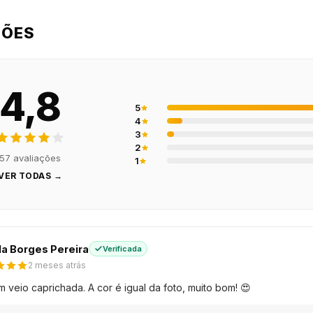
ÇÕES
4,8
5
4
3
2
57 avaliações
1
VER TODAS →
a Borges Pereira
Verificada
2 meses atrás
veio caprichada. A cor é igual da foto, muito bom! 😍