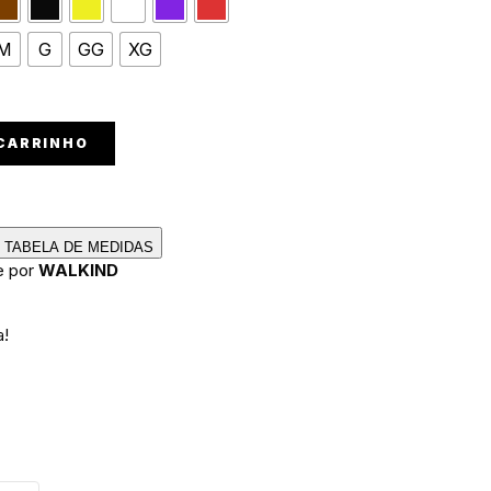
M
G
GG
XG
 CARRINHO
TABELA DE MEDIDAS
e por
WALKIND
a!