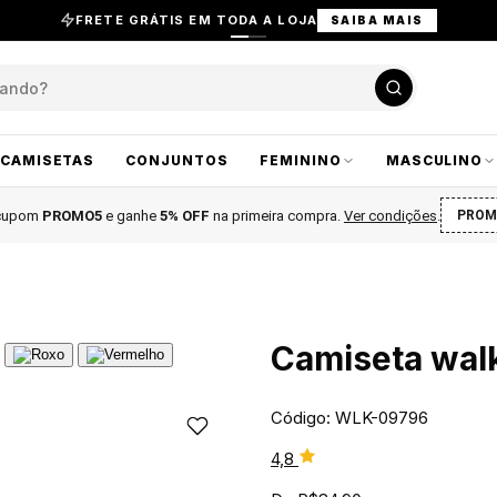
FRETE GRÁTIS EM TODA A LOJA
SAIBA MAIS
CAMISETAS
CONJUNTOS
FEMININO
MASCULINO
 cupom
PROMO5
e ganhe
5% OFF
na primeira compra
.
Ver condições
.
PROM
Camiseta walk
Código: WLK-09796
4,8