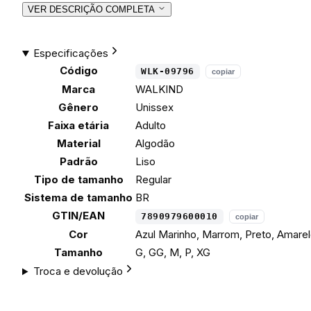
VER DESCRIÇÃO COMPLETA
Especificações
Código
WLK-09796
copiar
Marca
WALKIND
Gênero
Unissex
Faixa etária
Adulto
Material
Algodão
Padrão
Liso
Tipo de tamanho
Regular
Sistema de tamanho
BR
GTIN/EAN
7890979600010
copiar
Cor
Azul Marinho, Marrom, Preto, Amare
Tamanho
G, GG, M, P, XG
Troca e devolução