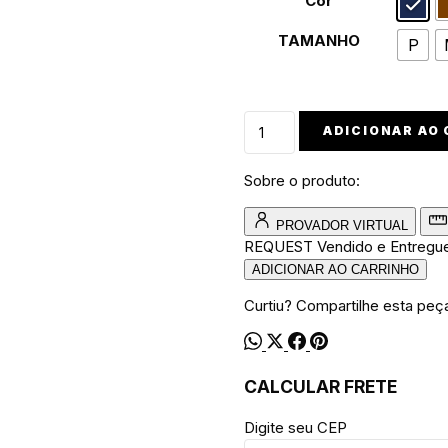
Cor
TAMANHO
P
Camiseta
ADICIONAR AO
walkind
edition
Sobre o produto:
original
quantidade
PROVADOR VIRTUAL
REQUEST
Vendido e Entregu
ADICIONAR AO CARRINHO
Curtiu? Compartilhe esta peç
CALCULAR FRETE
Digite seu CEP