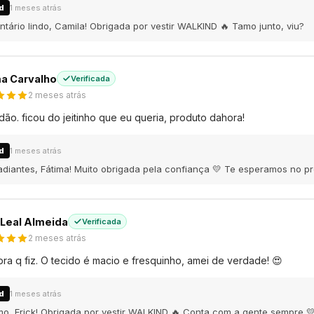
d
1 meses atrás
ário lindo, Camila! Obrigada por vestir WALKIND 🔥 Tamo junto, viu?
a Carvalho
Verificada
2 meses atrás
ão. ficou do jeitinho que eu queria, produto dahora!
d
1 meses atrás
diantes, Fátima! Muito obrigada pela confiança 💛 Te esperamos no pr
 Leal Almeida
Verificada
2 meses atrás
a q fiz. O tecido é macio e fresquinho, amei de verdade! 😍
d
1 meses atrás
o, Erick! Obrigada por vestir WALKIND 🔥 Conta com a gente sempre 