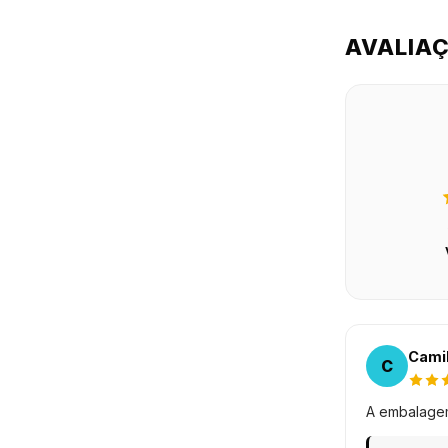
AVALIA
Camil
C
A embalagem 