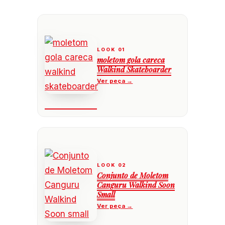
moletom gola careca
Walkind Skateboarder
Conjunto de Moletom
Canguru Walkind Soon
Small