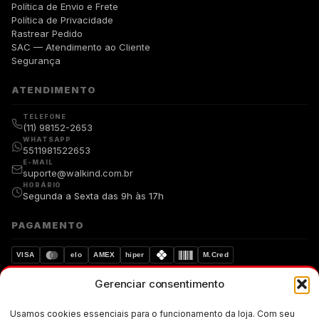
Política de Envio e Frete
Política de Privacidade
Rastrear Pedido
SAC — Atendimento ao Cliente
Segurança
ATENDIMENTO
TELEFONE
(11) 98152-2653
WHATSAPP
5511981522653
E-MAIL
suporte@walkind.com.br
HORÁRIO
Segunda a Sexta das 9h às 17h
PAGAMENTO
VISA
elo
AMEX
hiper
M.Cred
Gerenciar consentimento
Compra segura
Dados protegidos
Usamos cookies essenciais para o funcionamento da loja. Com seu