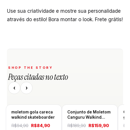
Use sua criatividade e mostre sua personalidade
através do estilo! Bora montar o look. Frete grátis!
SHOP THE STORY
Peças citadas no texto
‹
›
moletom gola careca
Conjunto de Moletom
Co
walkind skateboarder
Canguru Walkind
gol
Soon small
O
O
O
O
R$
94,90
R$
84,90
R$
189,90
R$
159,90
R$