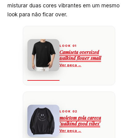
misturar duas cores vibrantes em um mesmo
look para não ficar over.
Camiseta oversized
walkind flower small
moletom gola careca
‘walkind good vibes’