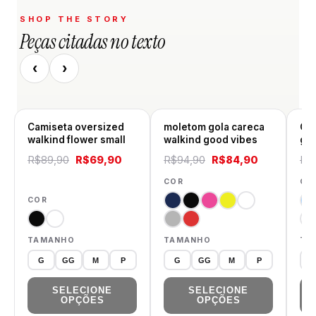
SHOP THE STORY
Peças citadas no texto
‹
›
Camiseta oversized
moletom gola careca
Co
walkind flower small
walkind good vibes
gol
O
O
O
O
R$
89,90
R$
69,90
R$
94,90
R$
84,90
R$
preço
preço
preço
preço
COR
CO
original
atual
original
atual
COR
era:
é:
era:
é:
R$89,90.
R$69,90.
R$94,90.
R$84,90.
TAMANHO
TAMANHO
TA
G
GG
M
P
G
GG
M
P
SELECIONE
SELECIONE
OPÇÕES
OPÇÕES