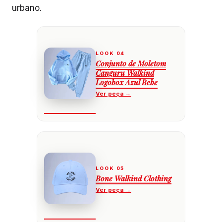
urbano.
Conjunto de Moletom
Canguru Walkind
Logobox Azul Bebe
Bone Walkind Clothing