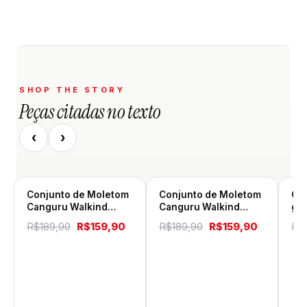
SHOP THE STORY
Peças citadas no texto
‹
›
Conjunto de Moletom
Conjunto de Moletom
Co
Canguru Walkind
Canguru Walkind
gol
Indonesi small
Swag
sma
O
O
O
O
R$
189,90
R$
159,90
R$
189,90
R$
159,90
R$
preço
preço
preço
preço
original
atual
original
atual
era:
é:
era:
é:
R$189,90.
R$159,90.
R$189,90.
R$159,9