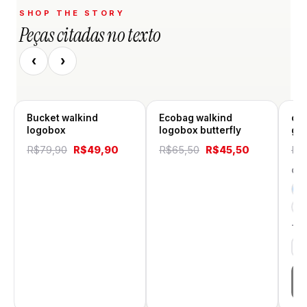
SHOP THE STORY
Peças citadas no texto
‹
›
Bucket walkind
Ecobag walkind
co
logobox
logobox butterfly
gol
O
O
O
O
R$
79,90
R$
49,90
R$
65,50
R$
45,50
R$
preço
preço
preço
preço
CO
original
atual
original
atual
era:
é:
era:
é:
R$79,90.
R$49,90.
R$65,50.
R$45,50.
TA