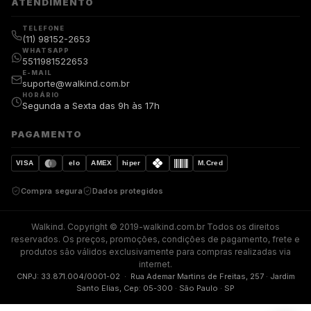
ATENDIMENTO
TELEFONE
(11) 98152-2653
WHATSAPP
5511981522653
E-MAIL
suporte@walkind.com.br
HORÁRIO
Segunda a Sexta das 9h às 17h
PAGAMENTO
VISA
elo
AMEX
hiper
M.Cred
Compra segura
Dados protegidos
Walkind. Copyright © 2019-walkind.com.br Todos os direitos
reservados. Os preços, promoções, condições de pagamento, frete e
produtos são válidos exclusivamente para compras realizadas via
internet.
CNPJ: 33.871.004/0001-02 · Rua Ademar Martins de Freitas, 257 · Jardim
Santo Elias, Cep: 05-300 · São Paulo · SP