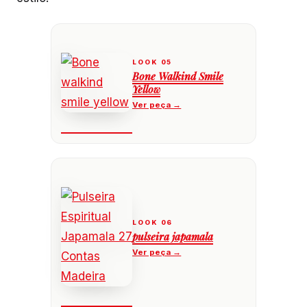
Bone Walkind Smile
Yellow
pulseira japamala