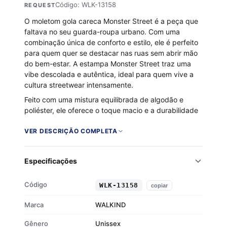
Código: WLK-13158
REQUEST
O moletom gola careca Monster Street é a peça que
faltava no seu guarda-roupa urbano. Com uma
combinação única de conforto e estilo, ele é perfeito
para quem quer se destacar nas ruas sem abrir mão
do bem-estar. A estampa Monster Street traz uma
vibe descolada e autêntica, ideal para quem vive a
cultura streetwear intensamente.
Feito com uma mistura equilibrada de algodão e
poliéster, ele oferece o toque macio e a durabilidade
que você precisa. O interior flanelado proporciona
uma sensação aconchegante nos dias mais frios,
VER DESCRIÇÃO COMPLETA
enquanto os punhos e a barra em ribana garantem
um ajuste perfeito. Este moletom é a escolha certa
Especificações
para expressar sua personalidade com atitude.
Tecido 50% algodão e 50% poliéster
Código
WLK-13158
copiar
Flanelado por dentro para maior conforto
Gola careca clássica
Marca
WALKIND
Punhos e barra em ribana
Gênero
Unissex