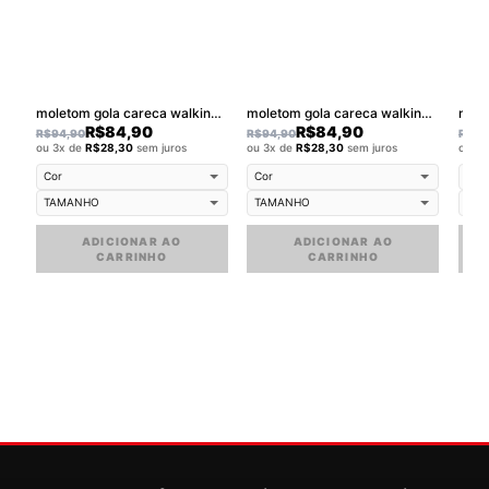
moletom gola careca walkind swag
moletom gola careca walkind logobox
R$
84,90
R$
84,90
R$
94,90
R$
94,90
R$
94
ou 3x de
R$
28,30
sem juros
ou 3x de
R$
28,30
sem juros
ou 3
ADICIONAR AO
ADICIONAR AO
CARRINHO
CARRINHO