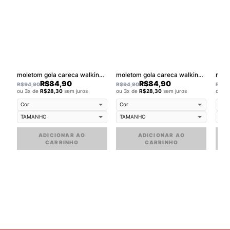
moletom gola careca walkind mais amor
moletom gola careca walkind sky
R$
84,90
R$
84,90
R$
94,90
R$
94,90
R$
94
ou 3x de
R$
28,30
sem juros
ou 3x de
R$
28,30
sem juros
ou 3
ADICIONAR AO
ADICIONAR AO
CARRINHO
CARRINHO