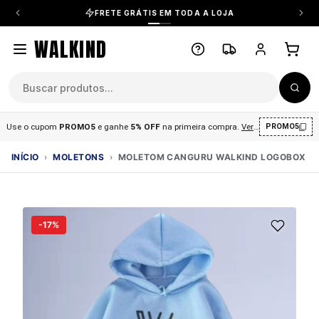
FRETE GRÁTIS EM TODA A LOJA
WALKIND
Use o cupom
PROMO5
e ganhe
5% OFF
na primeira compra
.
Ver condições
.
PROMO5
INÍCIO
›
MOLETONS
›
MOLETOM CANGURU WALKIND LOGOBOX
-17%