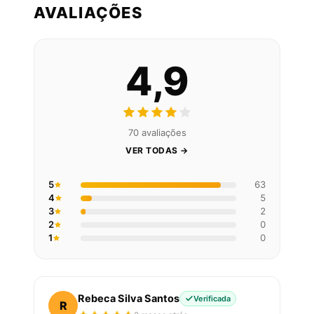
AVALIAÇÕES
4,9
70 avaliações
VER TODAS →
5
63
4
5
3
2
2
0
1
0
Rebeca Silva Santos
Verificada
R