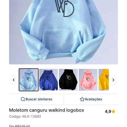
Buscar similares
Avaliações
Moletom canguru walkind logobox
4,9
Código: WLK-13693
De
R$
119,10