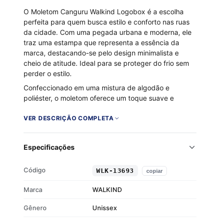
O Moletom Canguru Walkind Logobox é a escolha
perfeita para quem busca estilo e conforto nas ruas
da cidade. Com uma pegada urbana e moderna, ele
traz uma estampa que representa a essência da
marca, destacando-se pelo design minimalista e
cheio de atitude. Ideal para se proteger do frio sem
perder o estilo.
Confeccionado em uma mistura de algodão e
poliéster, o moletom oferece um toque suave e
aconchegante graças ao seu interior flanelado. O
capuz com cordão de regulagem e o bolso canguru
VER DESCRIÇÃO COMPLETA
frontal são ideais para enfrentar os dias mais frios
com praticidade. Aposte no Moletom Canguru
Especificações
Walkind Logobox e eleve seu visual a um novo
patamar.
Código
WLK-13693
copiar
Tecido 50% algodão e 50% poliéster
Interior flanelado para maior conforto
Marca
WALKIND
Capuz com cordão de regulagem
Gênero
Punhos e barra em ribana
Unissex