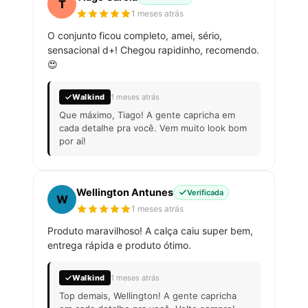
T
1 meses atrás
O conjunto ficou completo, amei, sério,
sensacional d+! Chegou rapidinho, recomendo.
😍
Walkind
1 meses atrás
Que máximo, Tiago! A gente capricha em
cada detalhe pra você. Vem muito look bom
por aí!
Wellington Antunes
Verificada
W
1 meses atrás
Produto maravilhoso! A calça caiu super bem,
entrega rápida e produto ótimo.
Walkind
1 meses atrás
Top demais, Wellington! A gente capricha