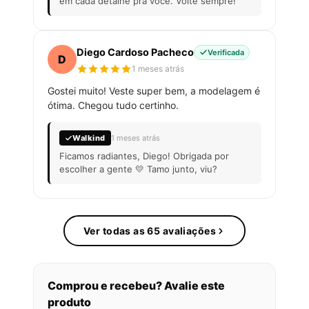
em cada detalhe pra você. Volte sempre!
Diego Cardoso Pacheco
Verificada
D
1 meses atrás
Gostei muito! Veste super bem, a modelagem é
ótima. Chegou tudo certinho.
Walkind
1 meses atrás
Ficamos radiantes, Diego! Obrigada por
escolher a gente 💛 Tamo junto, viu?
Ver todas as 65 avaliações
Comprou e recebeu? Avalie este
produto