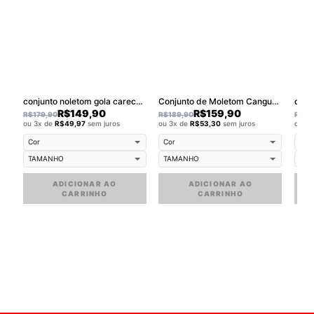
conjunto noletom gola careca walkind smile purple
Conjunto de Moletom Canguru Walkind Swag
R$
149,90
R$
159,90
R$
179,90
R$
189,90
R$
17
ou 3x de
R$
49,97
sem juros
ou 3x de
R$
53,30
sem juros
ou 3
ADICIONAR AO
ADICIONAR AO
CARRINHO
CARRINHO