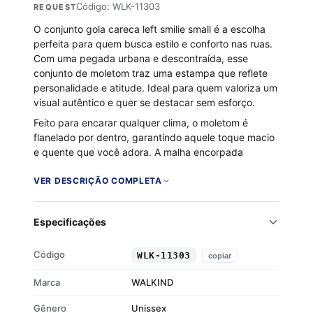
Código: WLK-11303
REQUEST
O conjunto gola careca left smilie small é a escolha
perfeita para quem busca estilo e conforto nas ruas.
Com uma pegada urbana e descontraída, esse
conjunto de moletom traz uma estampa que reflete
personalidade e atitude. Ideal para quem valoriza um
visual autêntico e quer se destacar sem esforço.
Feito para encarar qualquer clima, o moletom é
flanelado por dentro, garantindo aquele toque macio
e quente que você adora. A malha encorpada
oferece durabilidade e caimento impecável,
enquanto a mistura de algodão e poliéster
VER DESCRIÇÃO COMPLETA
proporciona o equilíbrio perfeito entre conforto e
resistência.
Especificações
Tecido 50% algodão e 50% poliéster
Flanelado por dentro para maior conforto
Código
WLK-11303
copiar
Malha encorpada e durável
Estilo urbano com estampa única
Marca
WALKIND
Gênero
Unissex