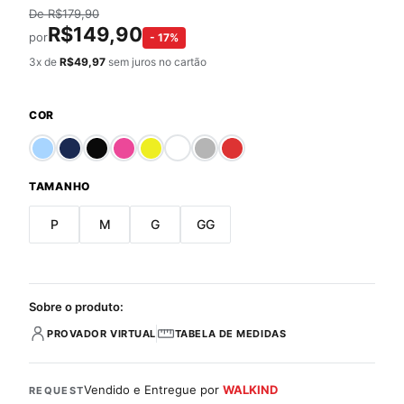
De
R$
179,90
R$
149,90
por
-
17
%
3
x de
R$
49,97
sem juros no cartão
COR
TAMANHO
P
M
G
GG
Sobre o produto:
PROVADOR VIRTUAL
TABELA DE MEDIDAS
Vendido e Entregue por
WALKIND
REQUEST