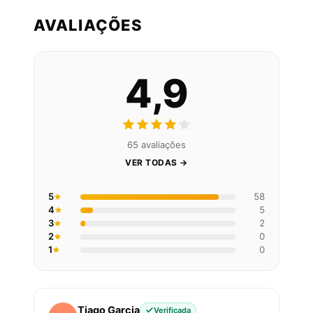
AVALIAÇÕES
4,9
65 avaliações
VER TODAS →
5
58
4
5
3
2
2
0
1
0
Tiago Garcia
Verificada