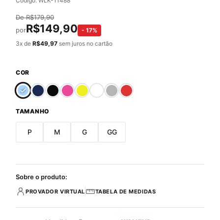
Código: WLK-11488
De
R$
179,90
R$
149,90
por
-
17
%
3
x de
R$
49,97
sem juros no cartão
COR
TAMANHO
P
M
G
GG
Sobre o produto:
PROVADOR VIRTUAL
TABELA DE MEDIDAS