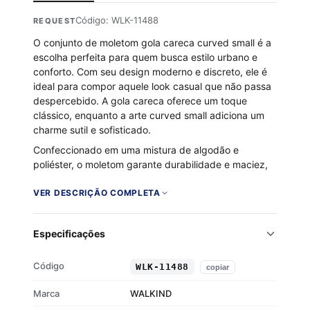
Código: WLK-11488
REQUEST
O conjunto de moletom gola careca curved small é a
escolha perfeita para quem busca estilo urbano e
conforto. Com seu design moderno e discreto, ele é
ideal para compor aquele look casual que não passa
despercebido. A gola careca oferece um toque
clássico, enquanto a arte curved small adiciona um
charme sutil e sofisticado.
Confeccionado em uma mistura de algodão e
poliéster, o moletom garante durabilidade e maciez,
além de ser flanelado por dentro, proporcionando
aquecimento nos dias mais frios. A malha encorpada
VER DESCRIÇÃO COMPLETA
assegura um caimento impecável, equilibrando
conforto e estilo em uma única peça.
Especificações
Composição: 50% algodão, 50% poliéster
Interior flanelado para maior conforto
Código
WLK-11488
copiar
Design moderno com arte curved small
Malha encorpada para um caimento perfeito
Marca
WALKIND