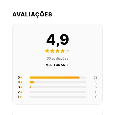
AVALIAÇÕES
4,9
60 avaliações
VER TODAS →
5
53
4
5
3
2
2
0
1
0