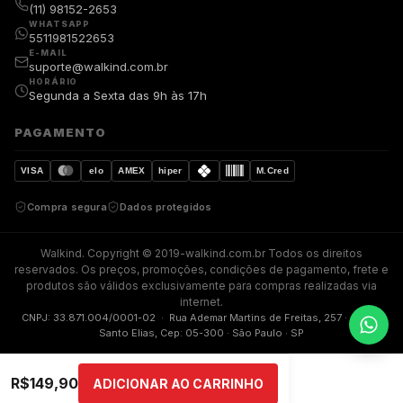
(11) 98152-2653
WHATSAPP
5511981522653
E-MAIL
suporte@walkind.com.br
HORÁRIO
Segunda a Sexta das 9h às 17h
PAGAMENTO
VISA
elo
AMEX
hiper
M.Cred
Compra segura
Dados protegidos
Walkind. Copyright © 2019-walkind.com.br Todos os direitos
reservados. Os preços, promoções, condições de pagamento, frete e
produtos são válidos exclusivamente para compras realizadas via
internet.
CNPJ: 33.871.004/0001-02 · Rua Ademar Martins de Freitas, 257 · Jardim
Santo Elias, Cep: 05-300 · São Paulo · SP
R$
149,90
ADICIONAR AO CARRINHO