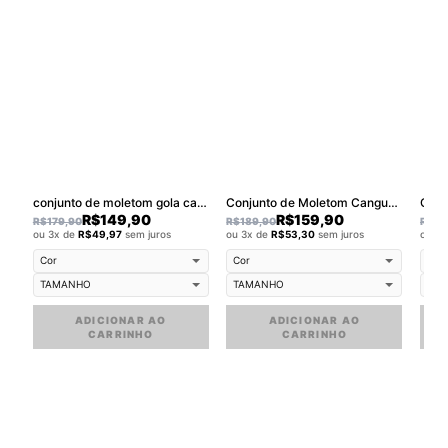
conjunto de moletom gola careca walkind clothing
Conjunto de Moletom Canguru Walkind Swag
R$
149,90
R$
159,90
R$
179,90
R$
189,90
R$
18
ou 3x de
R$
49,97
sem juros
ou 3x de
R$
53,30
sem juros
ou 3
ADICIONAR AO
ADICIONAR AO
CARRINHO
CARRINHO