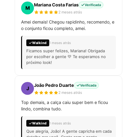
Mariana Costa Farias
Verificada
M
2 meses atrás
Amei demais! Chegou rapidinho, recomendo, e
o conjunto ficou completo, amei.
Walkind
1 meses atrás
Ficamos super felizes, Mariana! Obrigada
por escolher a gente 💛 Te esperamos no
próximo look!
João Pedro Duarte
Verificada
J
2 meses atrás
Top demais, a calça caiu super bem e ficou
lindo, combina tudo.
Walkind
1 meses atrás
Que alegria, João! A gente capricha em cada