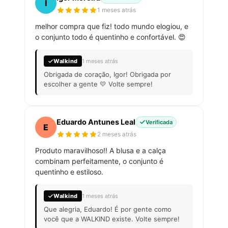
I
1 meses atrás
melhor compra que fiz! todo mundo elogiou, e
o conjunto todo é quentinho e confortável. 😍
Walkind
1 meses atrás
Obrigada de coração, Igor! Obrigada por
escolher a gente 💛 Volte sempre!
Eduardo Antunes Leal
Verificada
E
2 meses atrás
Produto maravilhoso!! A blusa e a calça
combinam perfeitamente, o conjunto é
quentinho e estiloso.
Walkind
1 meses atrás
Que alegria, Eduardo! É por gente como
você que a WALKIND existe. Volte sempre!