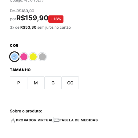
Código: WLK-15277
De
R$
189,90
R$
159,90
por
-
16
%
3
x de
R$
53,30
sem juros no cartão
COR
TAMANHO
P
M
G
GG
Sobre o produto:
PROVADOR VIRTUAL
TABELA DE MEDIDAS