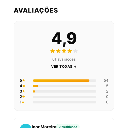
AVALIAÇÕES
4,9
61 avaliações
VER TODAS →
5
54
4
5
3
2
2
0
1
0
Igor Moreira
Verificada