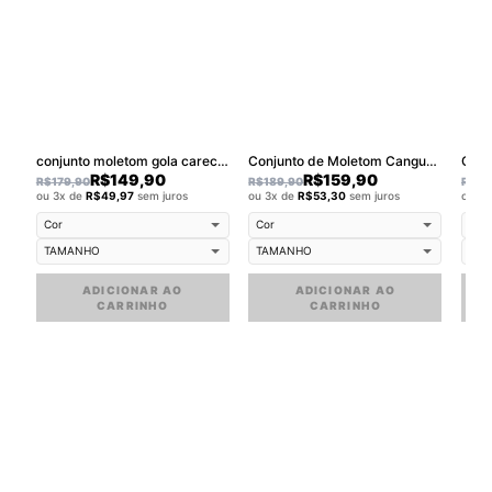
conjunto moletom gola careca walkind street wear smile
Conjunto de Moletom Canguru Walkind Swag small
R$
149,90
R$
159,90
R$
179,90
R$
189,90
R$
18
ou 3x de
R$
49,97
sem juros
ou 3x de
R$
53,30
sem juros
ou 3
ADICIONAR AO
ADICIONAR AO
CARRINHO
CARRINHO