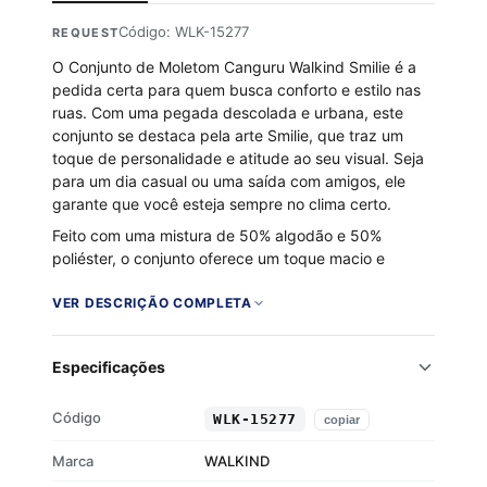
Código: WLK-15277
REQUEST
O Conjunto de Moletom Canguru Walkind Smilie é a
pedida certa para quem busca conforto e estilo nas
ruas. Com uma pegada descolada e urbana, este
conjunto se destaca pela arte Smilie, que traz um
toque de personalidade e atitude ao seu visual. Seja
para um dia casual ou uma saída com amigos, ele
garante que você esteja sempre no clima certo.
Feito com uma mistura de 50% algodão e 50%
poliéster, o conjunto oferece um toque macio e
aconchegante, enquanto o interior flanelado
proporciona calor nos dias mais frios. A malha
VER DESCRIÇÃO COMPLETA
encorpada assegura durabilidade, sem abrir mão do
conforto. É a escolha ideal para expressar seu estilo
Especificações
sem esforço.
Tecido 50% algodão e 50% poliéster
Código
WLK-15277
copiar
Interior flanelado para maior conforto
Malha encorpada e durável
Marca
WALKIND
Estilo urbano com arte Smilie