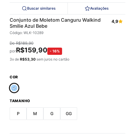
Buscar similares
Avaliações
Conjunto de Moletom Canguru Walkind
4,9
Smilie Azul Bebe
Código: WLK-10289
De
R$
189,90
R$
159,90
por
-
16
%
3
x de
R$
53,30
sem juros no cartão
COR
TAMANHO
P
M
G
GG