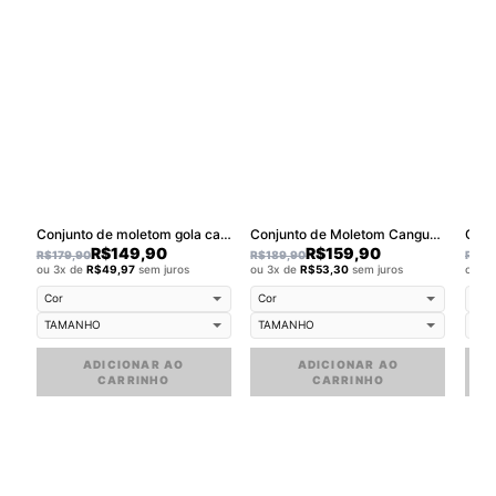
Conjunto de moletom gola careca walkind draftbox
Conjunto de Moletom Canguru Walkind Logobox Azul Bebe
R$
149,90
R$
159,90
R$
179,90
R$
189,90
R$
18
ou 3x de
R$
49,97
sem juros
ou 3x de
R$
53,30
sem juros
ou 3
ADICIONAR AO
ADICIONAR AO
CARRINHO
CARRINHO