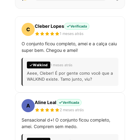
Cleber Lopes
Verificada
C
1 meses atrás
O conjunto ficou completo, amei e a calça caiu
super bem. Chegou e amei!
Walkind
1 meses atrás
Aeee, Cleber! É por gente como você que a
WALKIND existe. Tamo junto, viu?
Aline Leal
Verificada
A
2 meses atrás
Sensacional d+! O conjunto ficou completo,
amei. Comprem sem medo.