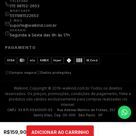
TELEFONE
(11) 98152-2653
WHATSAPP
5511981522653
E-MAIL
suporte@walkind.com.br
HORÁRIO
Segunda a Sexta das 9h às 17h
PAGAMENTO
VISA
elo
AMEX
hiper
M.Cred
Compra segura
Dados protegidos
Walkind. Copyright © 2019-walkind.com.br Todos os direitos
reservados. Os preços, promoções, condições de pagamento, frete e
produtos são válidos exclusivamente para compras realizadas via
internet.
CNPJ: 33.871.004/0001-02 · Rua Ademar Martins de Freitas, 257 · Jardim
Santo Elias, Cep: 05-300 · São Paulo · SP
R$
159,90
ADICIONAR AO CARRINHO