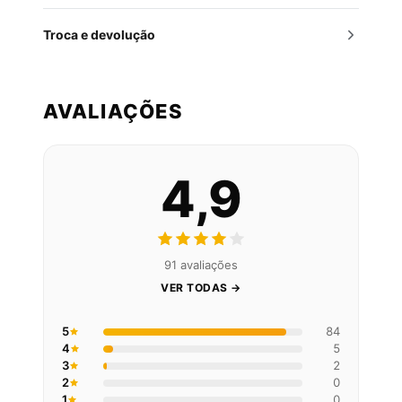
Troca e devolução
AVALIAÇÕES
4,9
91 avaliações
VER TODAS →
5
84
4
5
3
2
2
0
1
0