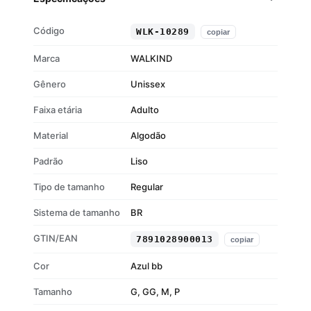
Tecido 50% algodão e 50% poliéster
Flanelado por dentro para maior conforto
Código
WLK-10289
copiar
Estampa temática Smilie
Cor azul bebê estilosa
Marca
WALKIND
Gênero
Unissex
Faixa etária
Adulto
Material
Algodão
Padrão
Liso
Tipo de tamanho
Regular
Sistema de tamanho
BR
GTIN/EAN
7891028900013
copiar
Cor
Azul bb
Tamanho
G, GG, M, P