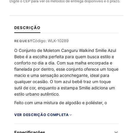
Digite o CEP para ver os métodos de entrega disponíveis e o prazo.
DESCRIÇÃO
Código: WLK-10289
REQUEST
O Conjunto de Moletom Canguru Walkind Smilie Azul
Bebe é a escolha perfeita para quem busca estilo e
conforto no dia a dia. Com sua malha encorpada e
flanelada por dentro, esse conjunto oferece um toque
macio e uma sensação aconchegante, ideal para
qualquer ocasião. O tom azul bebê traz um toque
sutil de cor, enquanto a estampa Smilie adiciona um
estilo urbano autêntico.
Feito com uma mistura de algodão e poliéster, o
conjunto garante durabilidade e um ajuste perfeito. O
moletom canguru é prático e descolado, perfeito
VER DESCRIÇÃO COMPLETA
para quem vive intensamente cada momento com
confiança e elegância.
Especificações