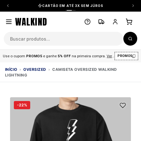
CARTÃO EM ATÉ 3X SEM JÚROS
WALKIND
Use o cupom
PROMO5
e ganhe
5% OFF
na primeira compra
.
Ver condições
.
PROMO5
INÍCIO
›
OVERSIZED
›
CAMISETA OVERSIZED WALKIND
LIGHTNING
-22%