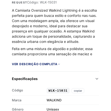
Código: WLK-15031
REQUEST
A Camiseta Oversized Walkind Lightning é a escolha
perfeita para quem busca estilo e conforto nas ruas.
Com uma modelagem ampla, ela oferece um visual
despojado e moderno, ideal para destacar sua
presença em qualquer ocasião. A estampa Walkind
adiciona um toque de personalidade, capturando a
essência urbana com elegância e atitude.
Feita em uma mistura de algodão e poliéster, essa
camiseta proporciona uma sensação de maciez e
aconchego. O interior flanelado garante um conforto
térmico extra, perfeito para os dias mais frescos.
VER DESCRIÇÃO COMPLETA
Combine com suas peças favoritas e sinta-se
confiante em qualquer ambiente.
Especificações
Modelagem oversized para um visual
despojado
Código
WLK-15031
copiar
Tecido composto por 50% algodão e 50%
poliéster
Marca
WALKIND
Interior flanelado para conforto térmico
Gênero
Estampa Walkind que destaca o estilo urbano
Unissex