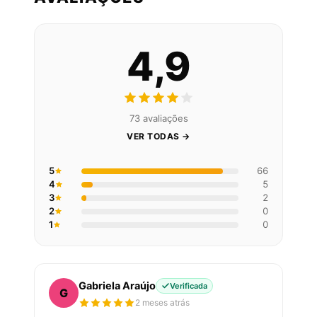
4,9
73 avaliações
VER TODAS →
5
66
4
5
3
2
2
0
1
0
Gabriela Araújo
Verificada
G
2 meses atrás