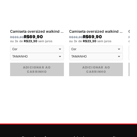
Camiseta oversized walkind logobox small
Camiseta oversized walkind flower small
R$
69,90
R$
69,90
R$
89,90
R$
89,90
R$
89
ou 3x de
R$
23,30
sem juros
ou 3x de
R$
23,30
sem juros
ou 3
ADICIONAR AO
ADICIONAR AO
CARRINHO
CARRINHO