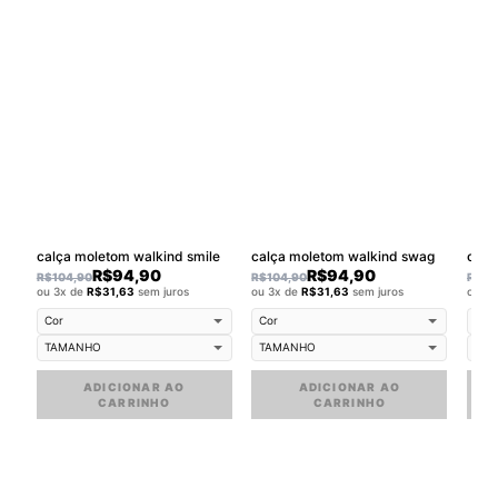
calça moletom walkind smile
calça moletom walkind swag
R$
94,90
R$
94,90
R$
104,90
R$
104,90
R$
10
ou 3x de
R$
31,63
sem juros
ou 3x de
R$
31,63
sem juros
ou 3
ADICIONAR AO
ADICIONAR AO
CARRINHO
CARRINHO