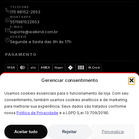
TELEFONE
(11) 98152-2653
WHATSAPP
5511981522653
E-MAIL
suporte@walkind.com.br
HORÁRIO
Segunda a Sexta das 9h às 17h
PAGAMENTO
VISA
elo
AMEX
hiper
M.Cred
Gerenciar consentimento
Compra segura
Dados protegidos
Usamos cookies essenciais para o funcionamento da loja. Com seu
Walkind. Copyright © 2019-walkind.com.br Todos os direitos
consentimento, também usamos cookies analíticos e de marketing
reservados. Os preços, promoções, condições de pagamento, frete e
para melhorar sua experiência. Seus dados são tratados conforme
produtos são válidos exclusivamente para compras realizadas via
internet.
nossa
Política de Privacidade
e a LGPD (Lei 13.709/2018).
CNPJ: 33.871.004/0001-02 · Rua Ademar Martins de Freitas, 257 · Jardim
Santo Elias, Cep: 05-300 · São Paulo · SP
Aceitar tudo
Rejeitar
Personalizar