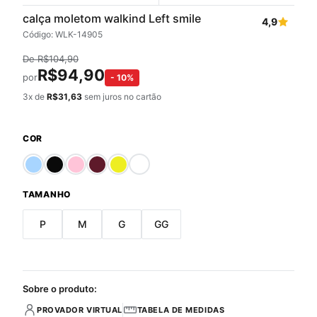
calça moletom walkind Left smile
4,9
Código: WLK-14905
De
R$
104,90
R$
94,90
por
-
10
%
3
x de
R$
31,63
sem juros no cartão
COR
TAMANHO
P
M
G
GG
Sobre o produto:
PROVADOR VIRTUAL
TABELA DE MEDIDAS