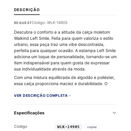
DESCRIÇÃO
Código: WLK-14905
REQUEST
Descubra o conforto e a atitude da calça moletom
Walkind Left Smile. Feita para quem valoriza o estilo
urbano, essa peça traz uma vibe descontraída,
perfeita para qualquer ocasião. A estampa Left Smile
adiciona um toque de personalidade, tornando-se um
item indispensável para quem gosta de expressar
sua individualidade através da moda.
Com uma mistura equilibrada de algodão e poliéster,
essa calça proporciona maciez e durabilidade. O
interior flanelado garante um aconchego extra, ideal
para os dias mais frios. Além disso, os bolsos são
VER DESCRIÇÃO COMPLETA
práticos para carregar o que você precisa.
Experimente a combinação perfeita de estilo e
Especificações
conforto com a Walkind.
Tecido 50% algodão e 50% poliéster
Código
WLK-14905
copiar
Interior flanelado para maior conforto