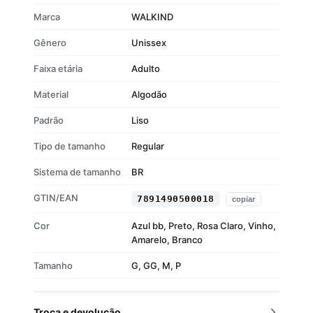
Possui bolsos práticos
Marca
WALKIND
Malha encorpada e resistente
Gênero
Unissex
Faixa etária
Adulto
Material
Algodão
Padrão
Liso
Tipo de tamanho
Regular
Sistema de tamanho
BR
GTIN/EAN
7891490500018
copiar
Cor
Azul bb, Preto, Rosa Claro, Vinho,
Amarelo, Branco
Tamanho
G, GG, M, P
Troca e devolução