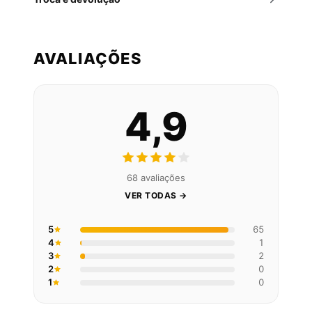
AVALIAÇÕES
4,9
68 avaliações
VER TODAS →
5
65
4
1
3
2
2
0
1
0