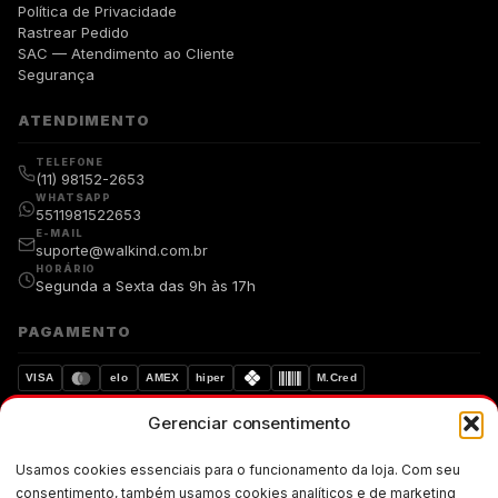
Política de Privacidade
Rastrear Pedido
SAC — Atendimento ao Cliente
Segurança
ATENDIMENTO
TELEFONE
(11) 98152-2653
WHATSAPP
5511981522653
E-MAIL
suporte@walkind.com.br
HORÁRIO
Segunda a Sexta das 9h às 17h
PAGAMENTO
VISA
elo
AMEX
hiper
M.Cred
Gerenciar consentimento
Compra segura
Dados protegidos
Usamos cookies essenciais para o funcionamento da loja. Com seu
Walkind. Copyright © 2019-walkind.com.br Todos os direitos
consentimento, também usamos cookies analíticos e de marketing