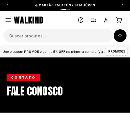
CARTÃO EM ATÉ 3X SEM JÚROS
WALKIND
Use o cupom
PROMO5
e ganhe
5% OFF
na primeira compra
.
Ver condições
.
PROMO5
CONTATO
FALE CONOSCO